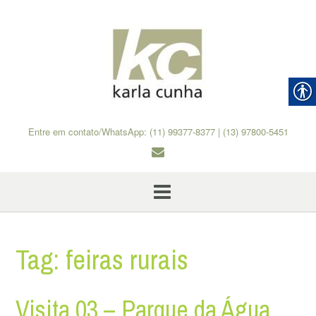
Skip
to
content
Entre em contato/WhatsApp: (11) 99377-8377 | (13) 97800-5451
Tag:
feiras rurais
Visita 03 – Parque da Água