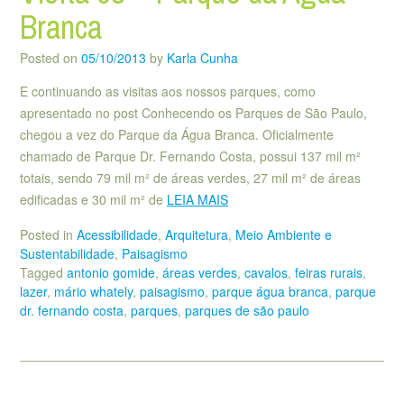
Branca
Posted on
05/10/2013
by
Karla Cunha
E continuando as visitas aos nossos parques, como
apresentado no post Conhecendo os Parques de São Paulo,
chegou a vez do Parque da Água Branca. Oficialmente
chamado de Parque Dr. Fernando Costa, possui 137 mil m²
totais, sendo 79 mil m² de áreas verdes, 27 mil m² de áreas
edificadas e 30 mil m² de
LEIA MAIS
Posted in
Acessibilidade
,
Arquitetura
,
Meio Ambiente e
Sustentabilidade
,
Paisagismo
Tagged
antonio gomide
,
áreas verdes
,
cavalos
,
feiras rurais
,
lazer
,
mário whately
,
paisagismo
,
parque água branca
,
parque
dr. fernando costa
,
parques
,
parques de são paulo