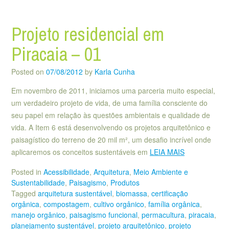
Projeto residencial em
Piracaia – 01
Posted on
07/08/2012
by
Karla Cunha
Em novembro de 2011, iniciamos uma parceria muito especial,
um verdadeiro projeto de vida, de uma família consciente do
seu papel em relação às questões ambientais e qualidade de
vida. A Item 6 está desenvolvendo os projetos arquitetônico e
paisagístico do terreno de 20 mil m², um desafio incrível onde
aplicaremos os conceitos sustentáveis em
LEIA MAIS
Posted in
Acessibilidade
,
Arquitetura
,
Meio Ambiente e
Sustentabilidade
,
Paisagismo
,
Produtos
Tagged
arquitetura sustentável
,
biomassa
,
certificação
orgânica
,
compostagem
,
cultivo orgânico
,
família orgânica
,
manejo orgânico
,
paisagismo funcional
,
permacultura
,
piracaia
,
planejamento sustentável
,
projeto arquitetônico
,
projeto