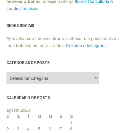
Imóveis Urbanos
, acesse o site da
Item 6 Consultoria e
Laudos Técnicos
.
REDES SOCIAIS
Aproveite para me encontrar e conhecer um pouco mais do
meu trabalho em outras redes:
LinkedIn
e
Instagram
.
CATEGORIAS DE POSTS
Categorias
de
posts
CALENDÁRIO DE POSTS
agosto 2026
D
S
T
Q
Q
S
S
1
2
3
4
5
6
7
8