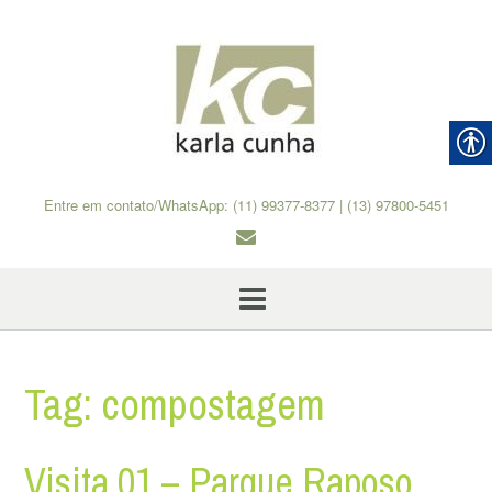
Skip
to
content
Entre em contato/WhatsApp: (11) 99377-8377 | (13) 97800-5451
Tag:
compostagem
Visita 01 – Parque Raposo