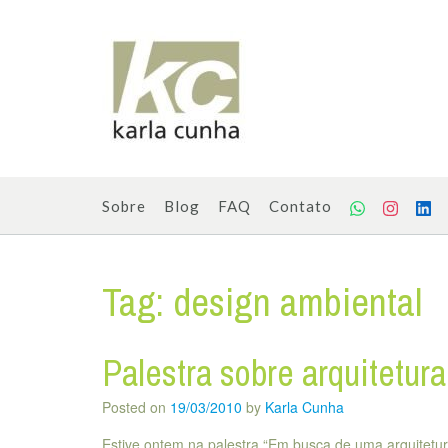
Skip
to
content
Sobre
Blog
FAQ
Contato
Tag:
design ambiental
Palestra sobre arquitetura
Posted on
19/03/2010
by
Karla Cunha
Estive ontem na palestra “Em busca de uma arquitetur