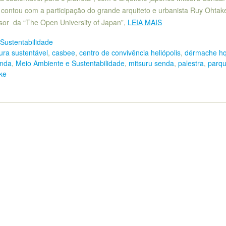
ontou com a participação do grande arquiteto e urbanista Ruy Ohtak
or da “The Open University of Japan”,
LEIA MAIS
Sustentabilidade
tura sustentável
,
casbee
,
centro de convivência heliópolis
,
dérmache h
nda
,
Meio Ambiente e Sustentabilidade
,
mitsuru senda
,
palestra
,
parq
ke