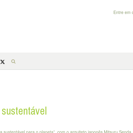
Entre em 
 sustentável
a sustentável para o planeta”, com o arquiteto japonês Mitsuru Senda.