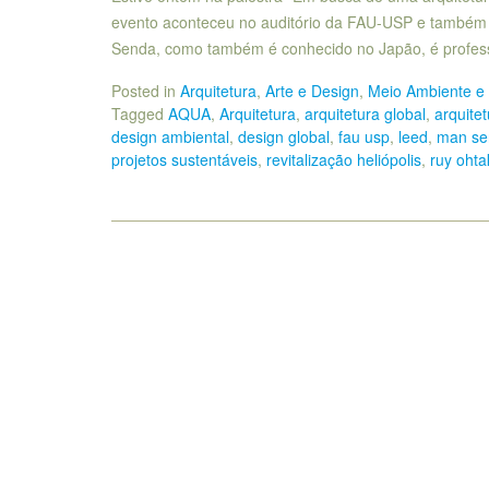
evento aconteceu no auditório da FAU-USP e também c
Senda, como também é conhecido no Japão, é profess
Posted in
Arquitetura
,
Arte e Design
,
Meio Ambiente e 
Tagged
AQUA
,
Arquitetura
,
arquitetura global
,
arquite
design ambiental
,
design global
,
fau usp
,
leed
,
man se
projetos sustentáveis
,
revitalização heliópolis
,
ruy ohta