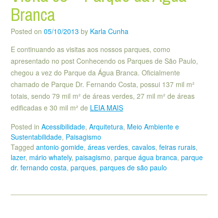
Branca
Posted on
05/10/2013
by
Karla Cunha
E continuando as visitas aos nossos parques, como
apresentado no post Conhecendo os Parques de São Paulo,
chegou a vez do Parque da Água Branca. Oficialmente
chamado de Parque Dr. Fernando Costa, possui 137 mil m²
totais, sendo 79 mil m² de áreas verdes, 27 mil m² de áreas
edificadas e 30 mil m² de
LEIA MAIS
Posted in
Acessibilidade
,
Arquitetura
,
Meio Ambiente e
Sustentabilidade
,
Paisagismo
Tagged
antonio gomide
,
áreas verdes
,
cavalos
,
feiras rurais
,
lazer
,
mário whately
,
paisagismo
,
parque água branca
,
parque
dr. fernando costa
,
parques
,
parques de são paulo