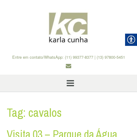
Skip
to
content
Entre em contato/WhatsApp: (11) 99377-8377 | (13) 97800-5451
Tag:
cavalos
Visita 03 – Parque da Água