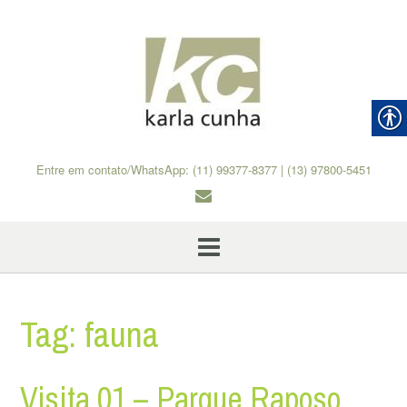
Skip
to
content
Entre em contato/WhatsApp: (11) 99377-8377 | (13) 97800-5451
Tag:
fauna
Visita 01 – Parque Raposo