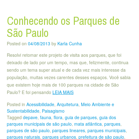
Conhecendo os Parques de
São Paulo
Posted on
04/08/2013
by
Karla Cunha
Resolvi retomar este projeto de visita aos parques, que foi
deixado de lado por um tempo, mas que, felizmente, continua
sendo um tema super atual e de cada vez mais interesse da
população, muitas vezes carentes desses espaços. Você sabia
que existem hoje mais de 100 parques na cidade de São
Paulo? E foi pensando
LEIA MAIS
Posted in
Acessibilidade
,
Arquitetura
,
Meio Ambiente e
Sustentabilidade
,
Paisagismo
Tagged
depave
,
fauna
,
flora
,
guia de parques
,
guia dos
parques municipais de são paulo
,
mata atlântica
,
parques
,
parques de são paulo
,
parques lineares
,
parques municipais
,
parques naturais
,
parques urbanos
,
prefeitura de são paulo
,