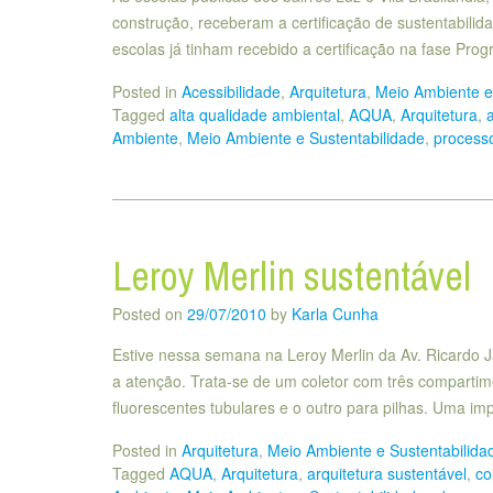
construção, receberam a certificação de sustentabili
escolas já tinham recebido a certificação na fase Pro
Posted in
Acessibilidade
,
Arquitetura
,
Meio Ambiente e
Tagged
alta qualidade ambiental
,
AQUA
,
Arquitetura
,
Ambiente
,
Meio Ambiente e Sustentabilidade
,
process
Leroy Merlin sustentável
Posted on
29/07/2010
by
Karla Cunha
Estive nessa semana na Leroy Merlin da Av. Ricardo J
a atenção. Trata-se de um coletor com três comparti
fluorescentes tubulares e o outro para pilhas. Uma imp
Posted in
Arquitetura
,
Meio Ambiente e Sustentabilida
Tagged
AQUA
,
Arquitetura
,
arquitetura sustentável
,
co