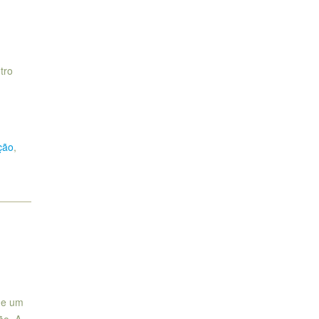
tro
ação
,
 de um