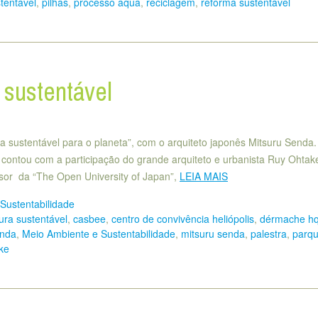
tentável
,
pilhas
,
processo aqua
,
reciclagem
,
reforma sustentável
 sustentável
a sustentável para o planeta”, com o arquiteto japonês Mitsuru Senda.
ontou com a participação do grande arquiteto e urbanista Ruy Ohtak
or da “The Open University of Japan”,
LEIA MAIS
Sustentabilidade
tura sustentável
,
casbee
,
centro de convivência heliópolis
,
dérmache h
nda
,
Meio Ambiente e Sustentabilidade
,
mitsuru senda
,
palestra
,
parq
ke