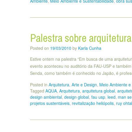
Ambiente
,
Meio Ambiente e Sustentabilidade
,
obra sus
Palestra sobre arquitetura
Posted on
19/03/2010
by
Karla Cunha
Estive ontem na palestra “Em busca de uma arquitetur
evento aconteceu no auditório da FAU-USP e também c
Senda, como também é conhecido no Japão, é profess
Posted in
Arquitetura
,
Arte e Design
,
Meio Ambiente e 
Tagged
AQUA
,
Arquitetura
,
arquitetura global
,
arquite
design ambiental
,
design global
,
fau usp
,
leed
,
man se
projetos sustentáveis
,
revitalização heliópolis
,
ruy ohta