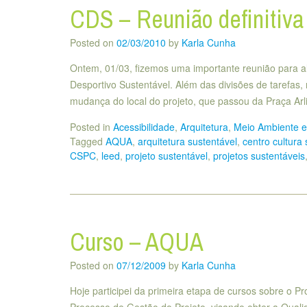
CDS – Reunião definitiva
Posted on
02/03/2010
by
Karla Cunha
Ontem, 01/03, fizemos uma importante reunião para a
Desportivo Sustentável. Além das divisões de tarefas
mudança do local do projeto, que passou da Praça Ar
Posted in
Acessibilidade
,
Arquitetura
,
Meio Ambiente e
Tagged
AQUA
,
arquitetura sustentável
,
centro cultura
CSPC
,
leed
,
projeto sustentável
,
projetos sustentáveis
Curso – AQUA
Posted on
07/12/2009
by
Karla Cunha
Hoje participei da primeira etapa de cursos sobre o 