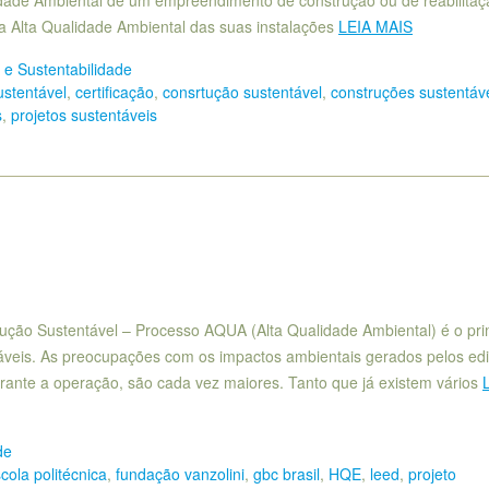
idade Ambiental de um empreendimento de construção ou de reabilitaç
 a Alta Qualidade Ambiental das suas instalações
LEIA MAIS
e Sustentabilidade
ustentável
,
certificação
,
consrtução sustentável
,
construções sustentáv
s
,
projetos sustentáveis
rução Sustentável – Processo AQUA (Alta Qualidade Ambiental) é o pri
ntáveis. As preocupações com os impactos ambientais gerados pelos edif
rante a operação, são cada vez maiores. Tanto que já existem vários
de
cola politécnica
,
fundação vanzolini
,
gbc brasil
,
HQE
,
leed
,
projeto