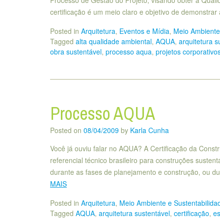
Processo de Gestão do Projeto, visando obter a Qual
certificação é um meio claro e objetivo de demonstrar
Posted in
Arquitetura
,
Eventos e Mídia
,
Meio Ambiente 
Tagged
alta qualidade ambiental
,
AQUA
,
arquitetura s
obra sustentável
,
processo aqua
,
projetos corporativo
Processo AQUA
Posted on
08/04/2009
by
Karla Cunha
Você já ouviu falar no AQUA? A Certificação da Const
referencial técnico brasileiro para construções suste
durante as fases de planejamento e construção, ou du
MAIS
Posted in
Arquitetura
,
Meio Ambiente e Sustentabilida
Tagged
AQUA
,
arquitetura sustentável
,
certificação
,
es