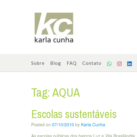
Skip
to
content
Sobre
Blog
FAQ
Contato
Tag:
AQUA
Escolas sustentáveis
Posted on
07/10/2010
by
Karla Cunha
As escolas públicas dos bairros Luz e Vila Brasilând