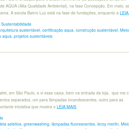
dade AQUA (Alta Qualidade Ambiental), na fase Concepção. Em maio, a
grama. A escola Bairro Luz está na fase de fundações, enquanto a
LEIA
 Sustentabilidade
arquitetura sustentável
,
certificação aqua
,
construção sustentável
,
Meio
o aqua
,
projetos sustentáveis
afet, em São Paulo, e vi esse caixa, bem na entrada da loja, que me
mentos separados, um para lâmpadas incandescentes, outro para as
ortante iniciativa que mostra o
LEIA MAIS
de
leta seletiva
,
greenwashing
,
lâmpadas fluorescentes
,
leroy merlin
,
Mei