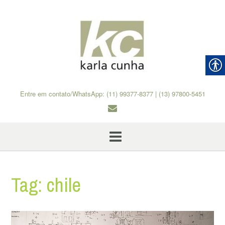
Skip
to
content
Entre em contato/WhatsApp: (11) 99377-8377 | (13) 97800-5451
Tag:
chile