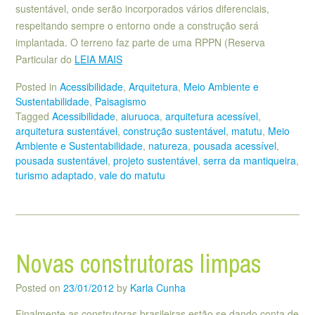
sustentável, onde serão incorporados vários diferenciais,
respeitando sempre o entorno onde a construção será
implantada. O terreno faz parte de uma RPPN (Reserva
Particular do
LEIA MAIS
Posted in
Acessibilidade
,
Arquitetura
,
Meio Ambiente e
Sustentabilidade
,
Paisagismo
Tagged
Acessibilidade
,
aiuruoca
,
arquitetura acessível
,
arquitetura sustentável
,
construção sustentável
,
matutu
,
Meio
Ambiente e Sustentabilidade
,
natureza
,
pousada acessível
,
pousada sustentável
,
projeto sustentável
,
serra da mantiqueira
,
turismo adaptado
,
vale do matutu
Novas construtoras limpas
Posted on
23/01/2012
by
Karla Cunha
Finalmente as construtoras brasileiras estão se dando conta de