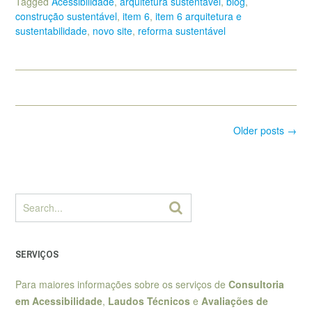
Tagged
Acessibilidade
,
arquitetura sustentável
,
blog
,
construção sustentável
,
item 6
,
item 6 arquitetura e
sustentabilidade
,
novo site
,
reforma sustentável
Posts
Older posts
→
navigation
SERVIÇOS
Para maiores informações sobre os serviços de
Consultoria
em Acessibilidade
,
Laudos Técnicos
e
Avaliações de