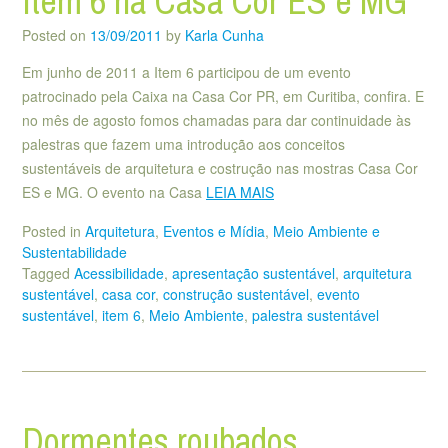
Item 6 na Casa Cor ES e MG
Posted on
13/09/2011
by
Karla Cunha
Em junho de 2011 a Item 6 participou de um evento
patrocinado pela Caixa na Casa Cor PR, em Curitiba, confira. E
no mês de agosto fomos chamadas para dar continuidade às
palestras que fazem uma introdução aos conceitos
sustentáveis de arquitetura e costrução nas mostras Casa Cor
ES e MG. O evento na Casa
LEIA MAIS
Posted in
Arquitetura
,
Eventos e Mídia
,
Meio Ambiente e
Sustentabilidade
Tagged
Acessibilidade
,
apresentação sustentável
,
arquitetura
sustentável
,
casa cor
,
construção sustentável
,
evento
sustentável
,
item 6
,
Meio Ambiente
,
palestra sustentável
Dormentes roubados