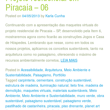
Piracaia – 06
Posted on
04/05/2013
by
Karla Cunha
Continuando com a apresentação das maquetes virtuais do
projeto residencial de Piracaia – SP, desenvolvido pela Item 6,
mostraremos agora como ficarão as construções Jogos e Casa
de Hóspedes. Lembrando que nesse, como em todos os
nossos projetos, aplicamos os conceitos sustentáveis, tanto na
arquitetura como no paisagismo, oferecendo o máximo de
recursos ambientalmente corretos,
LEIA MAIS
Posted in
Acessibilidade
,
Arquitetura
,
Meio Ambiente e
Sustentabilidade
,
Paisagismo
,
Portfólio
Tagged
carpinteria
,
cementare
,
construção sustentável
,
estrutura de madeira
,
iluminação natural
,
lieto fine
,
madeira de
demolição
,
maquetes virtuais
,
materiais sustentáveis
,
Meio
Ambiente
,
Meio Ambiente e Sustentabilidade
,
muro verde
,
obra
sustentável
,
paisagismo sustentável
,
paisagismo verde
,
pastilhado de castanheira
,
piracaia
,
piso drenante
,
planet art