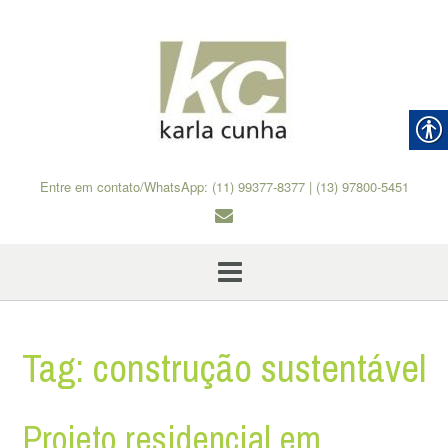
Skip
to
content
Entre em contato/WhatsApp: (11) 99377-8377 | (13) 97800-5451
Tag:
construção sustentável
Projeto residencial em