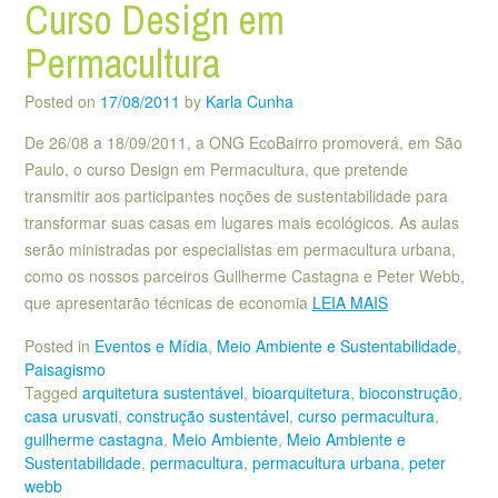
Curso Design em
Permacultura
Posted on
17/08/2011
by
Karla Cunha
De 26/08 a 18/09/2011, a ONG EcoBairro promoverá, em São
Paulo, o curso Design em Permacultura, que pretende
transmitir aos participantes noções de sustentabilidade para
transformar suas casas em lugares mais ecológicos. As aulas
serão ministradas por especialistas em permacultura urbana,
como os nossos parceiros Guilherme Castagna e Peter Webb,
que apresentarão técnicas de economia
LEIA MAIS
Posted in
Eventos e Mídia
,
Meio Ambiente e Sustentabilidade
,
Paisagismo
Tagged
arquitetura sustentável
,
bioarquitetura
,
bioconstrução
,
casa urusvati
,
construção sustentável
,
curso permacultura
,
guilherme castagna
,
Meio Ambiente
,
Meio Ambiente e
Sustentabilidade
,
permacultura
,
permacultura urbana
,
peter
webb