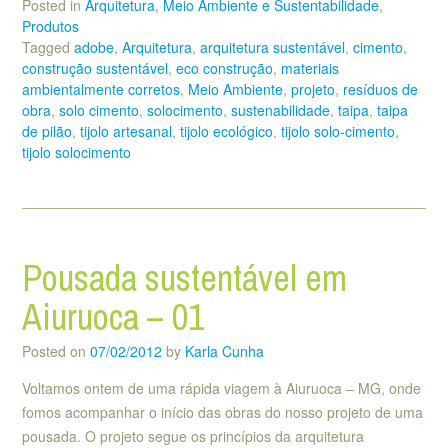
Posted in
Arquitetura
,
Meio Ambiente e Sustentabilidade
,
Produtos
Tagged
adobe
,
Arquitetura
,
arquitetura sustentável
,
cimento
,
construção sustentável
,
eco construção
,
materiais
ambientalmente corretos
,
Meio Ambiente
,
projeto
,
resíduos de
obra
,
solo cimento
,
solocimento
,
sustenabilidade
,
taipa
,
taipa
de pilão
,
tijolo artesanal
,
tijolo ecológico
,
tijolo solo-cimento
,
tijolo solocimento
Pousada sustentável em
Aiuruoca – 01
Posted on
07/02/2012
by
Karla Cunha
Voltamos ontem de uma rápida viagem à Aiuruoca – MG, onde
fomos acompanhar o início das obras do nosso projeto de uma
pousada. O projeto segue os princípios da arquitetura