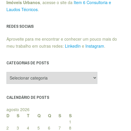
Imóveis Urbanos
, acesse o site da
Item 6 Consultoria e
Laudos Técnicos
.
REDES SOCIAIS
Aproveite para me encontrar e conhecer um pouco mais do
meu trabalho em outras redes:
LinkedIn
e
Instagram
.
CATEGORIAS DE POSTS
Categorias
de
posts
CALENDÁRIO DE POSTS
agosto 2026
D
S
T
Q
Q
S
S
1
2
3
4
5
6
7
8