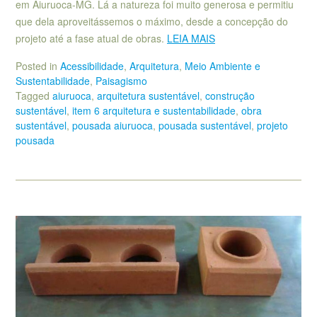
em Aiuruoca-MG. Lá a natureza foi muito generosa e permitiu
que dela aproveitássemos o máximo, desde a concepção do
projeto até a fase atual de obras.
LEIA MAIS
Posted in
Acessibilidade
,
Arquitetura
,
Meio Ambiente e
Sustentabilidade
,
Paisagismo
Tagged
aiuruoca
,
arquitetura sustentável
,
construção
sustentável
,
item 6 arquitetura e sustentabilidade
,
obra
sustentável
,
pousada aiuruoca
,
pousada sustentável
,
projeto
pousada