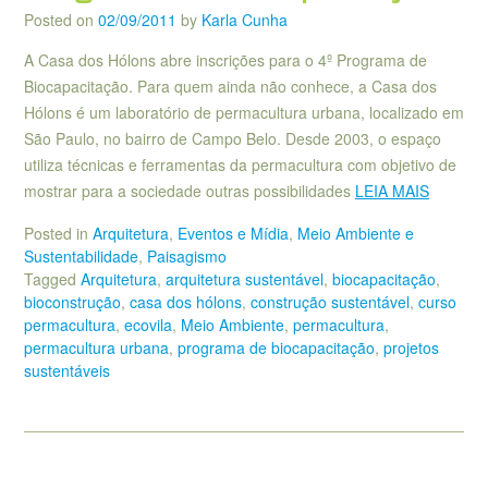
Posted on
02/09/2011
by
Karla Cunha
A Casa dos Hólons abre inscrições para o 4º Programa de
Biocapacitação. Para quem ainda não conhece, a Casa dos
Hólons é um laboratório de permacultura urbana, localizado em
São Paulo, no bairro de Campo Belo. Desde 2003, o espaço
utiliza técnicas e ferramentas da permacultura com objetivo de
mostrar para a sociedade outras possibilidades
LEIA MAIS
Posted in
Arquitetura
,
Eventos e Mídia
,
Meio Ambiente e
Sustentabilidade
,
Paisagismo
Tagged
Arquitetura
,
arquitetura sustentável
,
biocapacitação
,
bioconstrução
,
casa dos hólons
,
construção sustentável
,
curso
permacultura
,
ecovila
,
Meio Ambiente
,
permacultura
,
permacultura urbana
,
programa de biocapacitação
,
projetos
sustentáveis