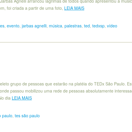
. Jarbas Agnelli arrancou lágrimas de todos quando apresentou a músi
, foi criada a partir de uma foto,
LEIA MAIS
res
,
evento
,
jarbas agnelli
,
música
,
palestras
,
ted
,
tedxsp
,
vídeo
seleto grupo de pessoas que estarão na platéia do TEDx São Paulo. Es
or onde passou mobilizou uma rede de pessoas absolutamente interess
No dia
LEIA MAIS
o paulo
,
tes são paulo