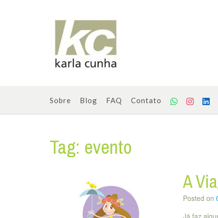
Skip
to
content
Sobre
Blog
FAQ
Contato
Tag:
evento
A Vi
Posted on
Já faz alg