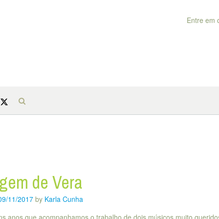
Entre em 
agem de Vera
09/11/2017
by
Karla Cunha
uns anos que acompanhamos o trabalho de dois músicos muito queridos