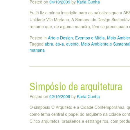
Posted on
04/10/2009
by
Karla Cunha
Eu já fiz a minha inscrição para as palestras que a A
Unidade Vila Mariana. A Semana de Design Sustentável
renome que, de alguma maneira, têm se preocupado 
Posted in
Arte e Design
,
Eventos e Mídia
,
Meio Ambien
Tagged
abra
,
eb-a
,
evento
,
Meio Ambiente e Sustentab
mariana
Simpósio de arquitetura
Posted on
02/10/2009
by
Karla Cunha
O simpósio O Arquiteto e a Cidade Contemporânea, q
como tema central o papel do arquiteto na cidade con
Cinco arquitetos, brasileiros e estrangeiros, com pro