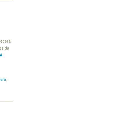
tecerá
es da
IA
ivre
,