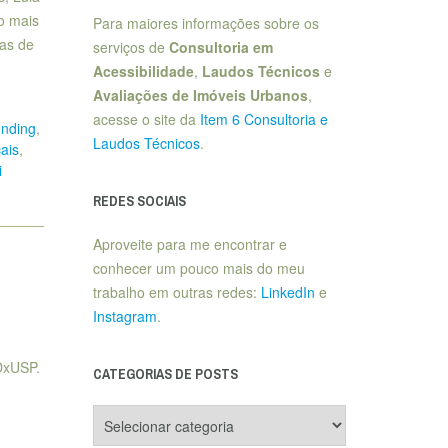
to mais
Para maiores informações sobre os
ças de
serviços de
Consultoria em
Acessibilidade
,
Laudos Técnicos
e
Avaliações de Imóveis Urbanos
,
acesse o site da
Item 6 Consultoria e
unding
,
Laudos Técnicos
.
ais
,
i
REDES SOCIAIS
Aproveite para me encontrar e
conhecer um pouco mais do meu
trabalho em outras redes:
LinkedIn
e
Instagram
.
EDxUSP.
CATEGORIAS DE POSTS
Categorias
de