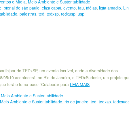
ventos e Mídia
,
Meio Ambiente e Sustentabilidade
e
,
bienal de são paulo
,
eliza capai
,
evento
,
fau
,
idéias
,
ligia amadio
,
Li
abilidade
,
palestras
,
ted
,
tedxsp
,
tedxusp
,
usp
articipar do TEDxSP, um evento incrível, onde a diversidade dos
 08/05/10 acontecerá, no Rio de Janeiro, o TEDxSudeste, um projeto qu
que terá o tema-base “Colaborar para
LEIA MAIS
,
Meio Ambiente e Sustentabilidade
Meio Ambiente e Sustentabilidade
,
rio de janeiro
,
ted. tedxsp. tedxsud