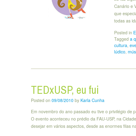
Canário e V
que especi
todas as i
Posted in
E
Tagged
a 
cultura
,
ev
lúdico
,
mús
TEDxUSP, eu fui
Posted on
09/08/2010
by
Karla Cunha
Em novembro do ano passado eu tive o privilégio de pa
O evento aconteceu no prédio da FAU-USP, na Cidade
desejar em vários aspectos, desde as enormes filas 