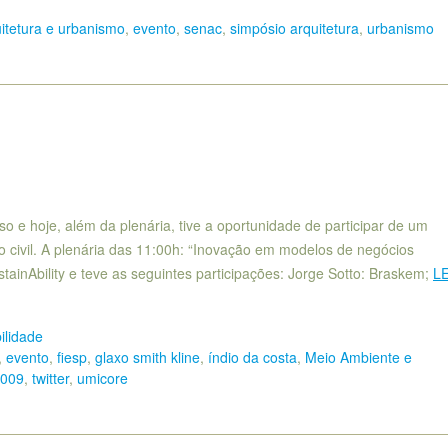
itetura e urbanismo
,
evento
,
senac
,
simpósio arquitetura
,
urbanismo
so e hoje, além da plenária, tive a oportunidade de participar de um
o civil. A plenária das 11:00h: “Inovação em modelos de negócios
ainAbility e teve as seguintes participações: Jorge Sotto: Braskem;
LE
ilidade
,
evento
,
fiesp
,
glaxo smith kline
,
índio da costa
,
Meio Ambiente e
2009
,
twitter
,
umicore