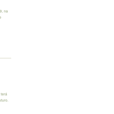
9, na
e
 terá
uturo.