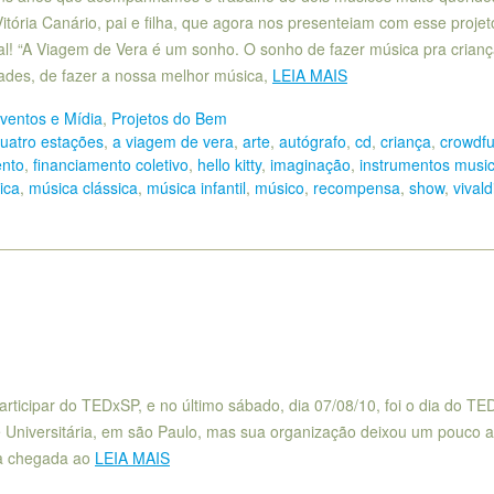
itória Canário, pai e filha, que agora nos presenteiam com esse proje
al! “A Viagem de Vera é um sonho. O sonho de fazer música pra crian
dades, de fazer a nossa melhor música,
LEIA MAIS
ventos e Mídia
,
Projetos do Bem
quatro estações
,
a viagem de vera
,
arte
,
autógrafo
,
cd
,
criança
,
crowdf
ento
,
financiamento coletivo
,
hello kitty
,
imaginação
,
instrumentos music
ica
,
música clássica
,
música infantil
,
músico
,
recompensa
,
show
,
vivald
rticipar do TEDxSP, e no último sábado, dia 07/08/10, foi o dia do T
 Universitária, em são Paulo, mas sua organização deixou um pouco a
na chegada ao
LEIA MAIS