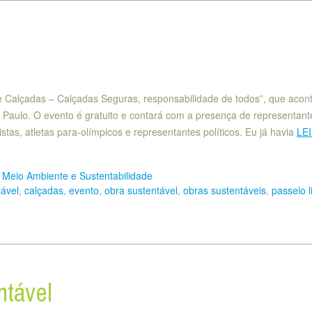
e Calçadas – Calçadas Seguras, responsabilidade de todos”, que acon
 Paulo. O evento é gratuito e contará com a presença de representant
istas, atletas para-olímpicos e representantes políticos. Eu já havia
LE
,
Meio Ambiente e Sustentabilidade
tável
,
calçadas
,
evento
,
obra sustentável
,
obras sustentáveis
,
passeio l
tável