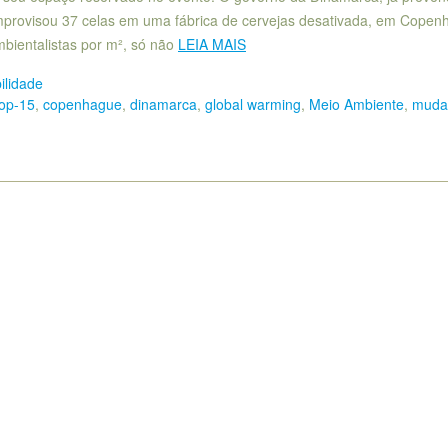
improvisou 37 celas em uma fábrica de cervejas desativada, em Copen
bientalistas por m², só não
LEIA MAIS
ilidade
op-15
,
copenhague
,
dinamarca
,
global warming
,
Meio Ambiente
,
muda