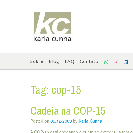
Skip
to
content
Sobre
Blog
FAQ
Contato
Tag:
cop-15
Cadeia na COP-15
Posted on
05/12/2009
by
Karla Cunha
A COP-15 está chegando e quem se exceder, já tem o