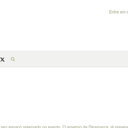
Entre em 
 seu espaço reservado no evento. O governo da Dinamarca, já preve