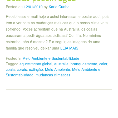
Posted on
12/01/2010
by
Karla Cunha
Recebi esse e-mail hoje e achei interessante postar aqui, pois
tem a ver com as mudanças malucas que o nosso clima vem
sofrendo. Vocês acreditam que na Austrállia, os coalas
passaram a pedir água aos ciclistas? Confira: No mínimo
estranho, não é mesmo? E a seguir, as imagens de uma
família que resolveu deixar uma
LEIA MAIS
Posted in
Meio Ambiente e Sustentabilidade
Tagged
aquecimento global
,
austrália
,
branqueamento
,
calor
,
coala
,
corais
,
extinção
,
Meio Ambiente
,
Meio Ambiente e
Sustentabilidade
,
mudanças climáticas