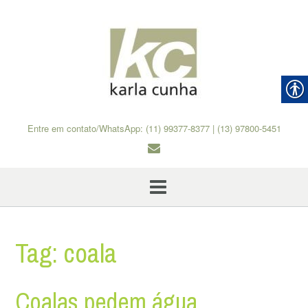
Skip
to
content
Entre em contato/WhatsApp: (11) 99377-8377 | (13) 97800-5451
Tag:
coala
Coalas pedem água