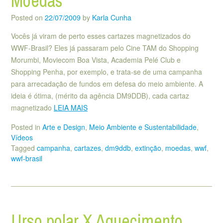
Moedas
Posted on
22/07/2009
by
Karla Cunha
Vocês já viram de perto esses cartazes magnetizados do
WWF-Brasil? Eles já passaram pelo Cine TAM do Shopping
Morumbi, Moviecom Boa Vista, Academia Pelé Club e
Shopping Penha, por exemplo, e trata-se de uma campanha
para arrecadação de fundos em defesa do meio ambiente. A
ideia é ótima, (mérito da agência DM9DDB), cada cartaz
magnetizado
LEIA MAIS
Posted in
Arte e Design
,
Meio Ambiente e Sustentabilidade
,
Vídeos
Tagged
campanha
,
cartazes
,
dm9ddb
,
extinção
,
moedas
,
wwf
,
wwf-brasil
Urso polar X Aquecimento