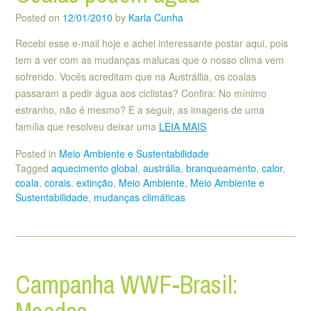
Posted on
12/01/2010
by
Karla Cunha
Recebi esse e-mail hoje e achei interessante postar aqui, pois
tem a ver com as mudanças malucas que o nosso clima vem
sofrendo. Vocês acreditam que na Austrállia, os coalas
passaram a pedir água aos ciclistas? Confira: No mínimo
estranho, não é mesmo? E a seguir, as imagens de uma
família que resolveu deixar uma
LEIA MAIS
Posted in
Meio Ambiente e Sustentabilidade
Tagged
aquecimento global
,
austrália
,
branqueamento
,
calor
,
coala
,
corais
,
extinção
,
Meio Ambiente
,
Meio Ambiente e
Sustentabilidade
,
mudanças climáticas
Campanha WWF-Brasil: