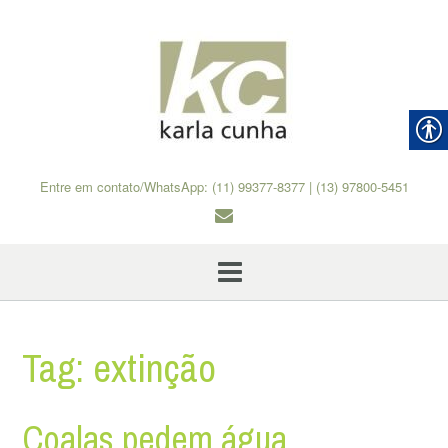
Skip
to
content
Entre em contato/WhatsApp: (11) 99377-8377 | (13) 97800-5451
Tag:
extinção
Coalas pedem água