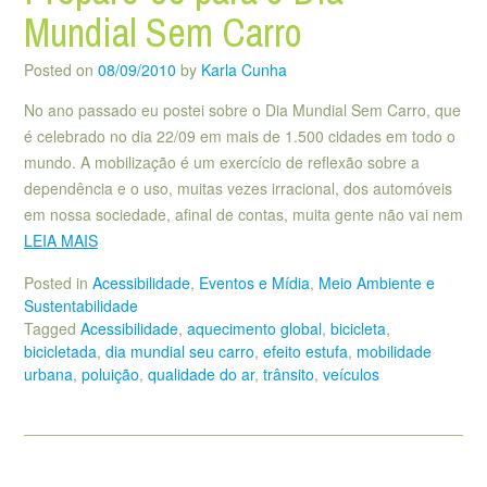
Mundial Sem Carro
Posted on
08/09/2010
by
Karla Cunha
No ano passado eu postei sobre o Dia Mundial Sem Carro, que
é celebrado no dia 22/09 em mais de 1.500 cidades em todo o
mundo. A mobilização é um exercício de reflexão sobre a
dependência e o uso, muitas vezes irracional, dos automóveis
em nossa sociedade, afinal de contas, muita gente não vai nem
LEIA MAIS
Posted in
Acessibilidade
,
Eventos e Mídia
,
Meio Ambiente e
Sustentabilidade
Tagged
Acessibilidade
,
aquecimento global
,
bicicleta
,
bicicletada
,
dia mundial seu carro
,
efeito estufa
,
mobilidade
urbana
,
poluição
,
qualidade do ar
,
trânsito
,
veículos