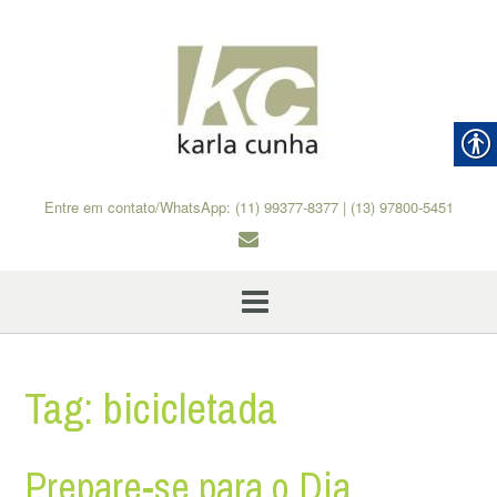
Skip
to
content
Entre em contato/WhatsApp: (11) 99377-8377 | (13) 97800-5451
Tag:
bicicletada
Prepare-se para o Dia