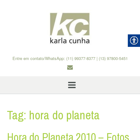
Skip
to
content
Entre em contato/WhatsApp: (11) 99377-8377 | (13) 97800-5451
Tag:
hora do planeta
Hora do Planeta 2010 – Fotos