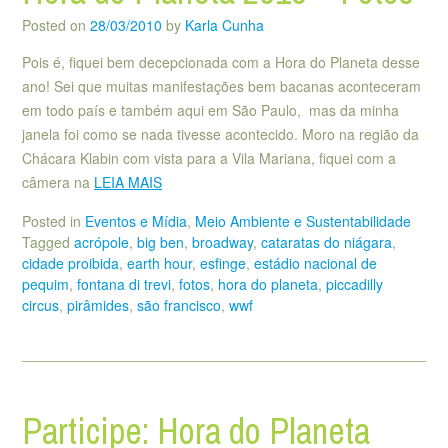
Posted on
28/03/2010
by
Karla Cunha
Pois é, fiquei bem decepcionada com a Hora do Planeta desse
ano! Sei que muitas manifestações bem bacanas aconteceram
em todo país e também aqui em São Paulo, mas da minha
janela foi como se nada tivesse acontecido. Moro na região da
Chácara Klabin com vista para a Vila Mariana, fiquei com a
câmera na
LEIA MAIS
Posted in
Eventos e Mídia
,
Meio Ambiente e Sustentabilidade
Tagged
acrópole
,
big ben
,
broadway
,
cataratas do niágara
,
cidade proibida
,
earth hour
,
esfinge
,
estádio nacional de
pequim
,
fontana di trevi
,
fotos
,
hora do planeta
,
piccadilly
circus
,
pirâmides
,
são francisco
,
wwf
Participe: Hora do Planeta