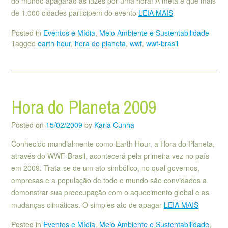
do mundo apagarão as luzes por uma hora! A meta é que mais
de 1.000 cidades participem do evento
LEIA MAIS
Posted in
Eventos e Mídia
,
Meio Ambiente e Sustentabilidade
Tagged
earth hour
,
hora do planeta
,
wwf
,
wwf-brasil
Hora do Planeta 2009
Posted on
15/02/2009
by
Karla Cunha
Conhecido mundialmente como Earth Hour, a Hora do Planeta,
através do WWF-Brasil, acontecerá pela primeira vez no país
em 2009. Trata-se de um ato simbólico, no qual governos,
empresas e a população de todo o mundo são convidados a
demonstrar sua preocupação com o aquecimento global e as
mudanças climáticas. O simples ato de apagar
LEIA MAIS
Posted in
Eventos e Mídia
,
Meio Ambiente e Sustentabilidade
,