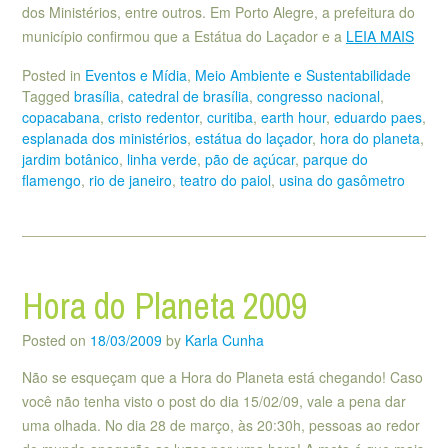
dos Ministérios, entre outros. Em Porto Alegre, a prefeitura do
município confirmou que a Estátua do Laçador e a
LEIA MAIS
Posted in
Eventos e Mídia
,
Meio Ambiente e Sustentabilidade
Tagged
brasília
,
catedral de brasília
,
congresso nacional
,
copacabana
,
cristo redentor
,
curitiba
,
earth hour
,
eduardo paes
,
esplanada dos ministérios
,
estátua do laçador
,
hora do planeta
,
jardim botânico
,
linha verde
,
pão de açúcar
,
parque do
flamengo
,
rio de janeiro
,
teatro do paiol
,
usina do gasômetro
Hora do Planeta 2009
Posted on
18/03/2009
by
Karla Cunha
Não se esqueçam que a Hora do Planeta está chegando! Caso
você não tenha visto o post do dia 15/02/09, vale a pena dar
uma olhada. No dia 28 de março, às 20:30h, pessoas ao redor