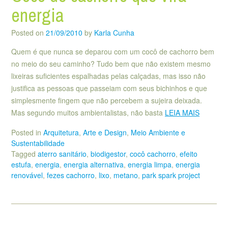
energia
Posted on
21/09/2010
by
Karla Cunha
Quem é que nunca se deparou com um cocô de cachorro bem
no meio do seu caminho? Tudo bem que não existem mesmo
lixeiras suficientes espalhadas pelas calçadas, mas isso não
justifica as pessoas que passeiam com seus bichinhos e que
simplesmente fingem que não percebem a sujeira deixada.
Mas segundo muitos ambientalistas, não basta
LEIA MAIS
Posted in
Arquitetura
,
Arte e Design
,
Meio Ambiente e
Sustentabilidade
Tagged
aterro sanitário
,
biodigestor
,
cocô cachorro
,
efeito
estufa
,
energia
,
energia alternativa
,
energia limpa
,
energia
renovável
,
fezes cachorro
,
lixo
,
metano
,
park spark project