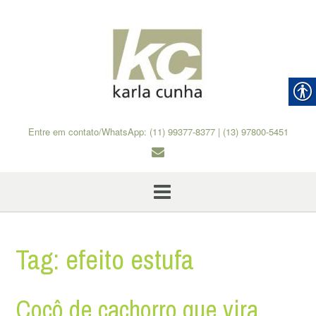
Skip
to
content
Entre em contato/WhatsApp: (11) 99377-8377 | (13) 97800-5451
Tag:
efeito estufa
Cocô de cachorro que vira