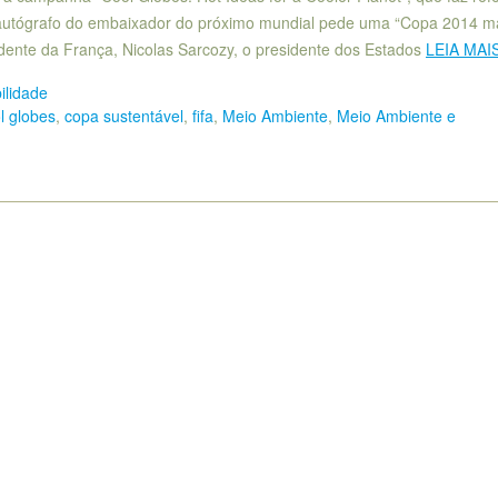
 autógrafo do embaixador do próximo mundial pede uma “Copa 2014 m
dente da França, Nicolas Sarcozy, o presidente dos Estados
LEIA MAI
ilidade
l globes
,
copa sustentável
,
fifa
,
Meio Ambiente
,
Meio Ambiente e