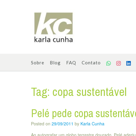
Skip
to
content
Sobre
Blog
FAQ
Contato
Tag:
copa sustentável
Pelé pede copa sustentáv
Posted on
29/09/2011
by
Karla Cunha
Ao autografar um globo terrestre dourado, Pelé aderiu