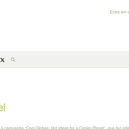
Entre em 
el
 à campanha “Cool Globes: Hot Ideas for a Cooler Planet”, que faz ref