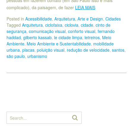
pessoas em fazerem contato (em São Paulo isso é mais
complicado), da paisagem, de fazer
LEIA MAIS
Posted in
Acessibilidade
,
Arquitetura
,
Arte e Design
,
Cidades
Tagged
Arquitetura
,
ciclofaixa
,
ciclovia
,
cidade
,
cinto de
segurança
,
comunicação visual
,
conforto visual
,
fernando
haddad
,
gilberto kassab
,
le cidade limpa
,
letreiros
,
Meio
Ambiente
,
Meio Ambiente e Sustentabilidade
,
mobilidade
urbana
,
placas
,
poluição visual
,
redução de velocidade
,
santos
,
são paulo
,
urbanismo