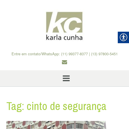
Skip
to
content
Entre em contato/WhatsApp: (11) 99377-8377 | (13) 97800-5451
Tag:
cinto de segurança