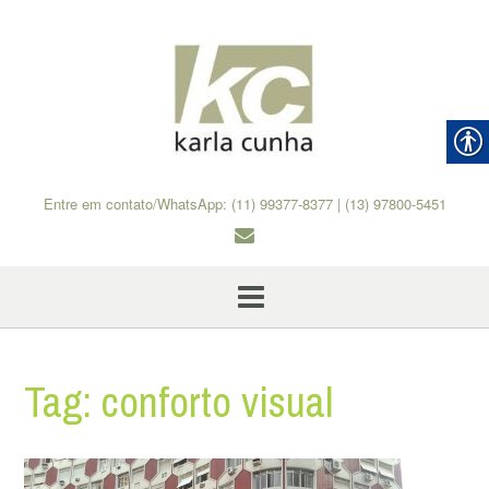
Skip
to
content
Entre em contato/WhatsApp: (11) 99377-8377 | (13) 97800-5451
Tag:
conforto visual