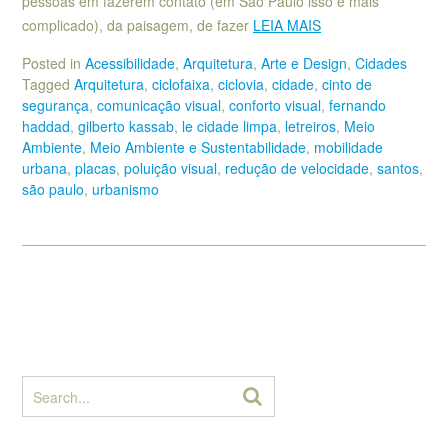
pessoas em fazerem contato (em São Paulo isso é mais
complicado), da paisagem, de fazer
LEIA MAIS
Posted in
Acessibilidade
,
Arquitetura
,
Arte e Design
,
Cidades
Tagged
Arquitetura
,
ciclofaixa
,
ciclovia
,
cidade
,
cinto de
segurança
,
comunicação visual
,
conforto visual
,
fernando
haddad
,
gilberto kassab
,
le cidade limpa
,
letreiros
,
Meio
Ambiente
,
Meio Ambiente e Sustentabilidade
,
mobilidade
urbana
,
placas
,
poluição visual
,
redução de velocidade
,
santos
,
são paulo
,
urbanismo