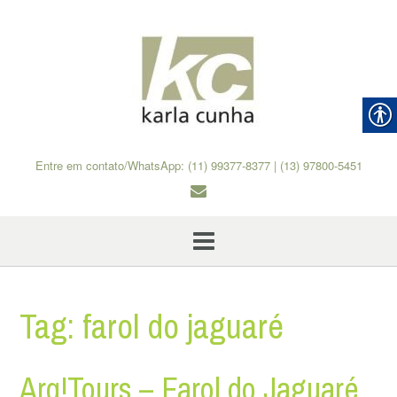
Skip
to
content
Entre em contato/WhatsApp: (11) 99377-8377 | (13) 97800-5451
Tag:
farol do jaguaré
Arq!Tours – Farol do Jaguaré