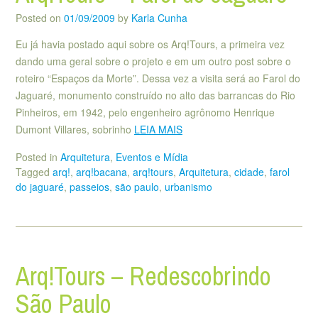
Posted on
01/09/2009
by
Karla Cunha
Eu já havia postado aqui sobre os Arq!Tours, a primeira vez
dando uma geral sobre o projeto e em um outro post sobre o
roteiro “Espaços da Morte”. Dessa vez a visita será ao Farol do
Jaguaré, monumento construído no alto das barrancas do Rio
Pinheiros, em 1942, pelo engenheiro agrônomo Henrique
Dumont Villares, sobrinho
LEIA MAIS
Posted in
Arquitetura
,
Eventos e Mídia
Tagged
arq!
,
arq!bacana
,
arq!tours
,
Arquitetura
,
cidade
,
farol
do jaguaré
,
passeios
,
são paulo
,
urbanismo
Arq!Tours – Redescobrindo
São Paulo