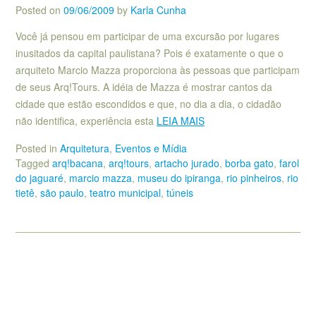
Posted on
09/06/2009
by
Karla Cunha
Você já pensou em participar de uma excursão por lugares
inusitados da capital paulistana? Pois é exatamente o que o
arquiteto Marcio Mazza proporciona às pessoas que participam
de seus Arq!Tours. A idéia de Mazza é mostrar cantos da
cidade que estão escondidos e que, no dia a dia, o cidadão
não identifica, experiência esta
LEIA MAIS
Posted in
Arquitetura
,
Eventos e Mídia
Tagged
arq!bacana
,
arq!tours
,
artacho jurado
,
borba gato
,
farol
do jaguaré
,
marcio mazza
,
museu do ipiranga
,
rio pinheiros
,
rio
tietê
,
são paulo
,
teatro municipal
,
túneis