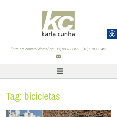
Skip
to
content
Entre em contato/WhatsApp: (11) 99377-8377 | (13) 97800-5451
Tag:
bicicletas