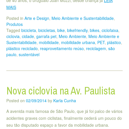
de 40 anos, o uruguaio Juan Muzzi, desde criança já
LEIA
MAIS
Posted in
Arte e Design
,
Meio Ambiente e Sustentabilidade
,
Produtos
Tagged
bicicleta
,
bicicletas
,
bike
,
bikefriendly
,
bikes
,
ciclofaixa
,
ciclovia
,
cidade
,
garrafa pet
,
Meio Ambiente
,
Meio Ambiente e
Sustentabilidade
,
mobilidade
,
mobilidade urbana
,
PET
,
plástico
,
plástico reciclado
,
reaproveitamento reúso
,
reciclagem
,
são
paulo
,
sustentável
Nova ciclovia na Av. Paulista
Posted on
02/09/2014
by
Karla Cunha
A avenida mais famosa de São Paulo, que já foi palco de vários
acidentes graves com ciclistas, finalmente cederá um pouco do
seu tão disputado espaço a favor da mobilidade urbana.