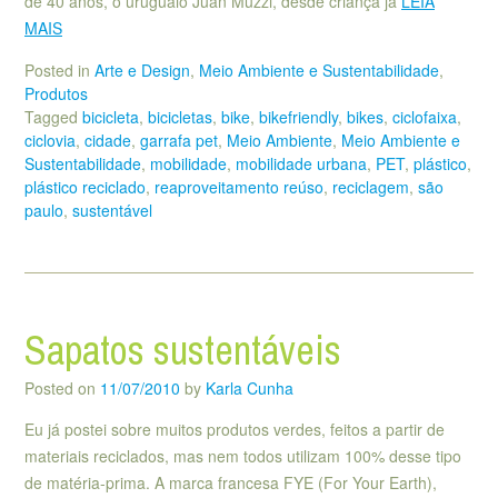
de 40 anos, o uruguaio Juan Muzzi, desde criança já
LEIA
MAIS
Posted in
Arte e Design
,
Meio Ambiente e Sustentabilidade
,
Produtos
Tagged
bicicleta
,
bicicletas
,
bike
,
bikefriendly
,
bikes
,
ciclofaixa
,
ciclovia
,
cidade
,
garrafa pet
,
Meio Ambiente
,
Meio Ambiente e
Sustentabilidade
,
mobilidade
,
mobilidade urbana
,
PET
,
plástico
,
plástico reciclado
,
reaproveitamento reúso
,
reciclagem
,
são
paulo
,
sustentável
Sapatos sustentáveis
Posted on
11/07/2010
by
Karla Cunha
Eu já postei sobre muitos produtos verdes, feitos a partir de
materiais reciclados, mas nem todos utilizam 100% desse tipo
de matéria-prima. A marca francesa FYE (For Your Earth),