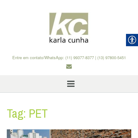
Skip
to
content
Entre em contato/WhatsApp: (11) 99377-8377 | (13) 97800-5451
Tag:
PET