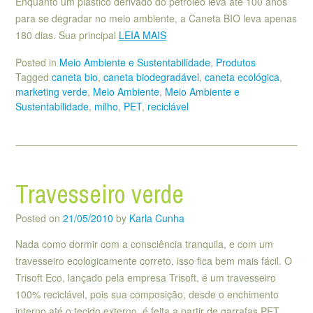
Enquanto um plástico derivado do petróleo leva até 100 anos
para se degradar no meio ambiente, a Caneta BIO leva apenas
180 dias. Sua principal
LEIA MAIS
Posted in
Meio Ambiente e Sustentabilidade
,
Produtos
Tagged
caneta bio
,
caneta biodegradável
,
caneta ecológica
,
marketing verde
,
Meio Ambiente
,
Meio Ambiente e
Sustentabilidade
,
milho
,
PET
,
reciclável
Travesseiro verde
Posted on
21/05/2010
by
Karla Cunha
Nada como dormir com a consciência tranquila, e com um
travesseiro ecologicamente correto, isso fica bem mais fácil. O
Trisoft Eco, lançado pela empresa Trisoft, é um travesseiro
100% reciclável, pois sua composição, desde o enchimento
interno até o tecido externo, é feita a partir de garrafas PET.