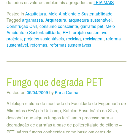
de todos os valores ambientais agregados ao
LEIA MAIS
Posted in
Arquitetura
,
Meio Ambiente e Sustentabilidade
Tagged
argamassa
,
Arquitetura
,
arquitetura sustentável
,
Construção Civil
,
consumo consciente
,
garrafas pet
,
Meio
Ambiente e Sustentabilidade
,
PET
,
projeto sustentável
,
projetos
,
projetos sustentáveis
,
reciclag
,
reciclagem
,
reforma
sustentável
,
reformas
,
reformas sustentáveis
Fungo que degrada PET
Posted on
05/04/2009
by
Karla Cunha
A bióloga e aluna de mestrado da Faculdade de Engenharia de
Alimentos (FEA) da Unicamp, Kethlen Rose Inácio da Silva,
descobriu que alguns fungos facilitam o processo para a
degradação de garrafas à base de politereftalato de etileno –
PET. Vários fungos conhecidos como basidiomicetos de