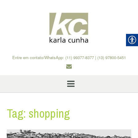
Skip
to
content
Entre em contato/WhatsApp: (11) 99377-8377 | (13) 97800-5451
Tag:
shopping