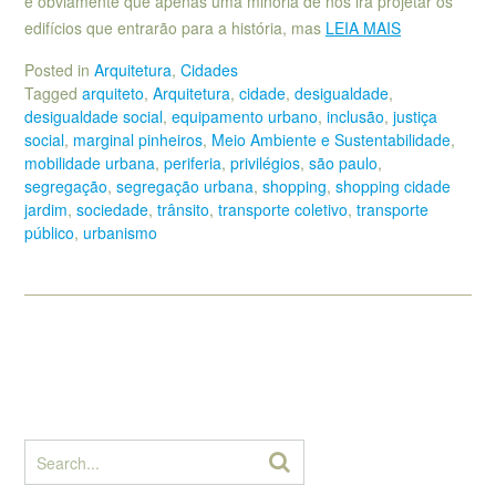
e obviamente que apenas uma minoria de nós irá projetar os
edifícios que entrarão para a história, mas
LEIA MAIS
Posted in
Arquitetura
,
Cidades
Tagged
arquiteto
,
Arquitetura
,
cidade
,
desigualdade
,
desigualdade social
,
equipamento urbano
,
inclusão
,
justiça
social
,
marginal pinheiros
,
Meio Ambiente e Sustentabilidade
,
mobilidade urbana
,
periferia
,
privilégios
,
são paulo
,
segregação
,
segregação urbana
,
shopping
,
shopping cidade
jardim
,
sociedade
,
trânsito
,
transporte coletivo
,
transporte
público
,
urbanismo