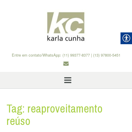
Skip
to
content
Entre em contato/WhatsApp: (11) 99377-8377 | (13) 97800-5451
Tag:
reaproveitamento
reúso