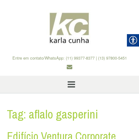
Skip
to
content
Entre em contato/WhatsApp: (11) 99377-8377 | (13) 97800-5451
Tag:
aflalo gasperini
Edifício Ventura Corporate