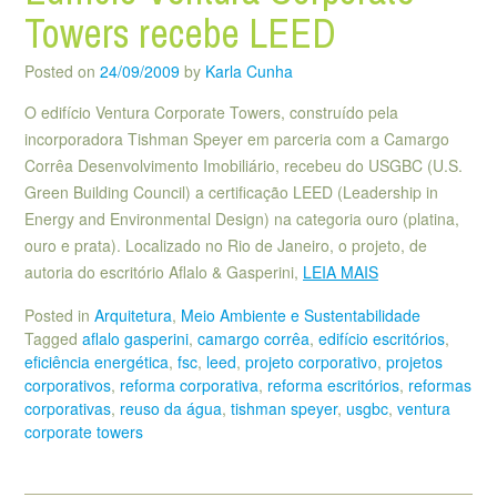
Towers recebe LEED
Posted on
24/09/2009
by
Karla Cunha
O edifício Ventura Corporate Towers, construído pela
incorporadora Tishman Speyer em parceria com a Camargo
Corrêa Desenvolvimento Imobiliário, recebeu do USGBC (U.S.
Green Building Council) a certificação LEED (Leadership in
Energy and Environmental Design) na categoria ouro (platina,
ouro e prata). Localizado no Rio de Janeiro, o projeto, de
autoria do escritório Aflalo & Gasperini,
LEIA MAIS
Posted in
Arquitetura
,
Meio Ambiente e Sustentabilidade
Tagged
aflalo gasperini
,
camargo corrêa
,
edifício escritórios
,
eficiência energética
,
fsc
,
leed
,
projeto corporativo
,
projetos
corporativos
,
reforma corporativa
,
reforma escritórios
,
reformas
corporativas
,
reuso da água
,
tishman speyer
,
usgbc
,
ventura
corporate towers