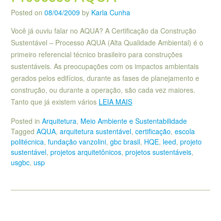
Posted on
08/04/2009
by
Karla Cunha
Você já ouviu falar no AQUA? A Certificação da Construção
Sustentável – Processo AQUA (Alta Qualidade Ambiental) é o
primeiro referencial técnico brasileiro para construções
sustentáveis. As preocupações com os impactos ambientais
gerados pelos edifícios, durante as fases de planejamento e
construção, ou durante a operação, são cada vez maiores.
Tanto que já existem vários
LEIA MAIS
Posted in
Arquitetura
,
Meio Ambiente e Sustentabilidade
Tagged
AQUA
,
arquitetura sustentável
,
certificação
,
escola
politécnica
,
fundação vanzolini
,
gbc brasil
,
HQE
,
leed
,
projeto
sustentável
,
projetos arquitetônicos
,
projetos sustentáveis
,
usgbc
,
usp