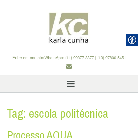
Skip
to
content
Entre em contato/WhatsApp: (11) 99377-8377 | (13) 97800-5451
Tag:
escola politécnica
Processo AQUA