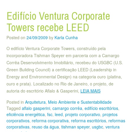
Edifício Ventura Corporate
Towers recebe LEED
Posted on
24/09/2009
by
Karla Cunha
O edifício Ventura Corporate Towers, construído pela
incorporadora Tishman Speyer em parceria com a Camargo
Corrêa Desenvolvimento Imobiliário, recebeu do USGBC (U.S.
Green Building Council) a certificação LEED (Leadership in
Energy and Environmental Design) na categoria ouro (platina,
ouro e prata). Localizado no Rio de Janeiro, o projeto, de
autoria do escritório Aflalo & Gasperini,
LEIA MAIS
Posted in
Arquitetura
,
Meio Ambiente e Sustentabilidade
Tagged
aflalo gasperini
,
camargo corrêa
,
edifício escritórios
,
eficiência energética
,
fsc
,
leed
,
projeto corporativo
,
projetos
corporativos
,
reforma corporativa
,
reforma escritórios
,
reformas
corporativas
,
reuso da água
,
tishman speyer
,
usgbc
,
ventura