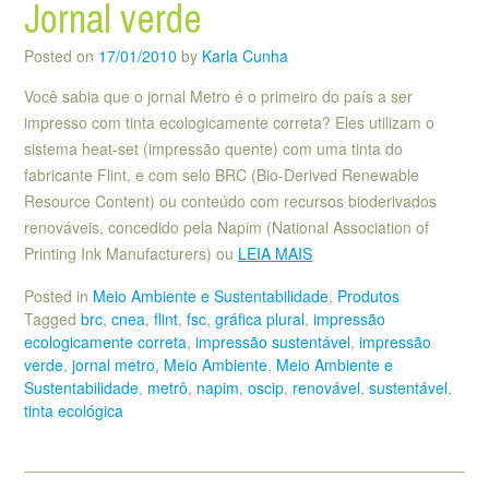
Jornal verde
Posted on
17/01/2010
by
Karla Cunha
Você sabia que o jornal Metro é o primeiro do país a ser
impresso com tinta ecologicamente correta? Eles utilizam o
sistema heat-set (impressão quente) com uma tinta do
fabricante Flint, e com selo BRC (Bio-Derived Renewable
Resource Content) ou conteúdo com recursos bioderivados
renováveis, concedido pela Napim (National Association of
Printing Ink Manufacturers) ou
LEIA MAIS
Posted in
Meio Ambiente e Sustentabilidade
,
Produtos
Tagged
brc
,
cnea
,
flint
,
fsc
,
gráfica plural
,
impressão
ecologicamente correta
,
impressão sustentável
,
impressão
verde
,
jornal metro
,
Meio Ambiente
,
Meio Ambiente e
Sustentabilidade
,
metrô
,
napim
,
oscip
,
renovável
,
sustentável
,
tinta ecológica