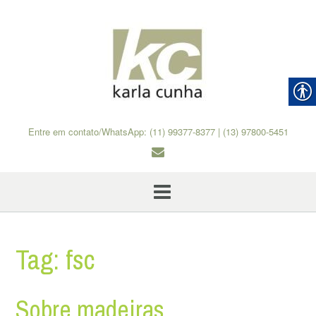
Skip
to
content
Entre em contato/WhatsApp: (11) 99377-8377 | (13) 97800-5451
Tag:
fsc
Sobre madeiras