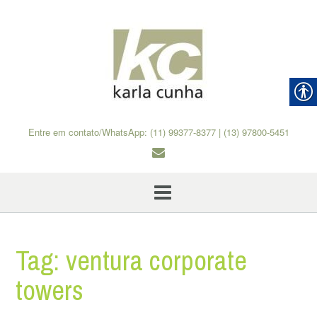
Skip
to
content
Entre em contato/WhatsApp: (11) 99377-8377 | (13) 97800-5451
Tag:
ventura corporate
towers