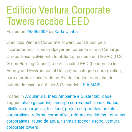
Edifício Ventura Corporate
Towers recebe LEED
Posted on
24/09/2009
by
Karla Cunha
O edifício Ventura Corporate Towers, construído pela
incorporadora Tishman Speyer em parceria com a Camargo
Corrêa Desenvolvimento Imobiliário, recebeu do USGBC (U.S.
Green Building Council) a certificação LEED (Leadership in
Energy and Environmental Design) na categoria ouro (platina,
ouro e prata). Localizado no Rio de Janeiro, o projeto, de
autoria do escritório Aflalo & Gasperini,
LEIA MAIS
Posted in
Arquitetura
,
Meio Ambiente e Sustentabilidade
Tagged
aflalo gasperini
,
camargo corrêa
,
edifício escritórios
,
eficiência energética
,
fsc
,
leed
,
projeto corporativo
,
projetos
corporativos
,
reforma corporativa
,
reforma escritórios
,
reformas
corporativas
,
reuso da água
,
tishman speyer
,
usgbc
,
ventura
corporate towers