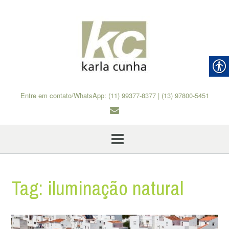
Skip
to
content
Entre em contato/WhatsApp: (11) 99377-8377 | (13) 97800-5451
Tag:
iluminação natural