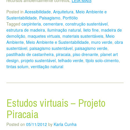
recursos ambientalmente corretos,
LEIA MAIS
Posted in
Acessibilidade
,
Arquitetura
,
Meio Ambiente e
Sustentabilidade
,
Paisagismo
,
Portfólio
Tagged
carpinteria
,
cementare
,
construção sustentável
,
estrutura de madeira
,
iluminação natural
,
lieto fine
,
madeira de
demolição
,
maquetes virtuais
,
materiais sustentáveis
,
Meio
Ambiente
,
Meio Ambiente e Sustentabilidade
,
muro verde
,
obra
sustentável
,
paisagismo sustentável
,
paisagismo verde
,
pastilhado de castanheira
,
piracaia
,
piso drenante
,
planet art
design
,
projeto sustentável
,
telhado verde
,
tijolo solo-cimento
,
tintas solum
,
ventilação natural
Estudos virtuais – Projeto
Piracaia
Posted on
05/11/2012
by
Karla Cunha