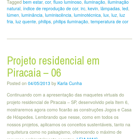
Tagged
bem estar
,
cor
,
fluxo luminoso
,
iluminação
,
iluminação
natural
,
índice de reprodução de cor
,
irc
,
kevin
,
lâmpadas
,
led
,
lúmen
,
luminância
,
luminiscência
,
luminotécnica
,
lux
,
luz
,
luz
fria
,
luz quente
,
philips
,
philips iluminação
,
temperatura de cor
Projeto residencial em
Piracaia – 06
Posted on
04/05/2013
by
Karla Cunha
Continuando com a apresentação das maquetes virtuais do
projeto residencial de Piracaia – SP, desenvolvido pela Item 6,
mostraremos agora como ficarão as construções Jogos e Casa
de Hóspedes. Lembrando que nesse, como em todos os
nossos projetos, aplicamos os conceitos sustentáveis, tanto na
arquitetura como no paisagismo, oferecendo o máximo de