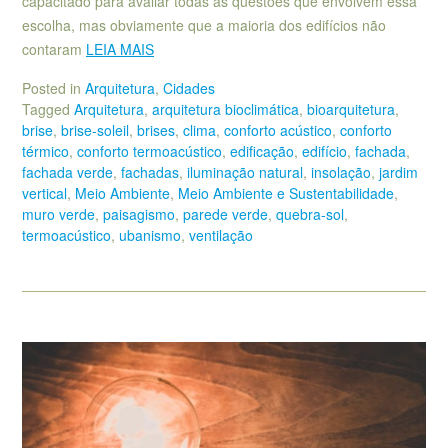
capacitado para avaliar todas as questões que envolvem essa
escolha, mas obviamente que a maioria dos edifícios não
contaram
LEIA MAIS
Posted in
Arquitetura
,
Cidades
Tagged
Arquitetura
,
arquitetura bioclimática
,
bioarquitetura
,
brise
,
brise-soleil
,
brises
,
clima
,
conforto acústico
,
conforto
térmico
,
conforto termoacústico
,
edificação
,
edifício
,
fachada
,
fachada verde
,
fachadas
,
iluminação natural
,
insolação
,
jardim
vertical
,
Meio Ambiente
,
Meio Ambiente e Sustentabilidade
,
muro verde
,
paisagismo
,
parede verde
,
quebra-sol
,
termoacústico
,
ubanismo
,
ventilação