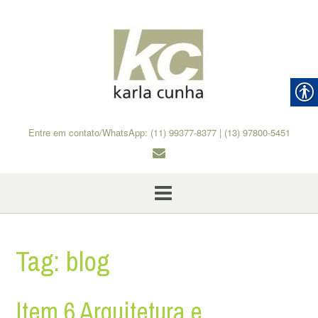
Skip
to
content
Entre em contato/WhatsApp: (11) 99377-8377 | (13) 97800-5451
Tag:
blog
Item 6 Arquitetura e