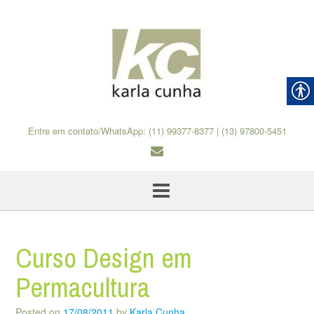
Skip
to
content
Entre em contato/WhatsApp: (11) 99377-8377 | (13) 97800-5451
Curso Design em
Permacultura
Posted on
17/08/2011
by
Karla Cunha