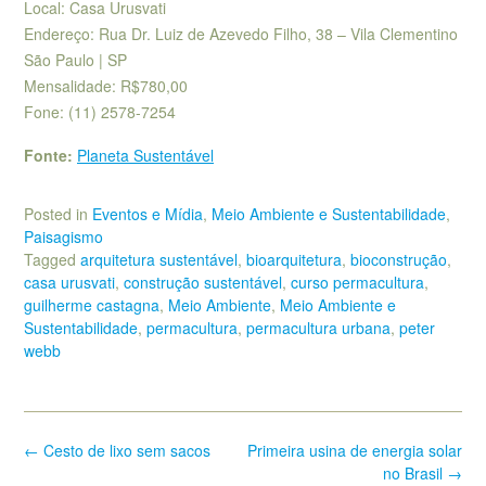
Local: Casa Urusvati
Endereço: Rua Dr. Luiz de Azevedo Filho, 38 – Vila Clementino
São Paulo | SP
Mensalidade: R$780,00
Fone: (11) 2578-7254
Fonte:
Planeta Sustentável
Posted in
Eventos e Mídia
,
Meio Ambiente e Sustentabilidade
,
Paisagismo
Tagged
arquitetura sustentável
,
bioarquitetura
,
bioconstrução
,
casa urusvati
,
construção sustentável
,
curso permacultura
,
guilherme castagna
,
Meio Ambiente
,
Meio Ambiente e
Sustentabilidade
,
permacultura
,
permacultura urbana
,
peter
webb
Post
←
Cesto de lixo sem sacos
Primeira usina de energia solar
navigation
no Brasil
→