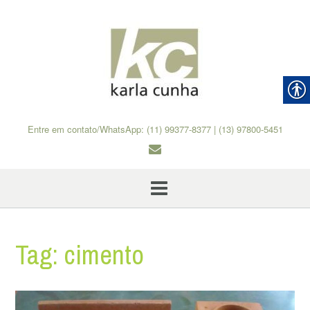
Skip
to
content
Entre em contato/WhatsApp: (11) 99377-8377 | (13) 97800-5451
Tag:
cimento