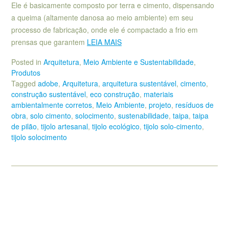
Ele é basicamente composto por terra e cimento, dispensando
a queima (altamente danosa ao meio ambiente) em seu
processo de fabricação, onde ele é compactado a frio em
prensas que garantem
LEIA MAIS
Posted in
Arquitetura
,
Meio Ambiente e Sustentabilidade
,
Produtos
Tagged
adobe
,
Arquitetura
,
arquitetura sustentável
,
cimento
,
construção sustentável
,
eco construção
,
materiais
ambientalmente corretos
,
Meio Ambiente
,
projeto
,
resíduos de
obra
,
solo cimento
,
solocimento
,
sustenabilidade
,
taipa
,
taipa
de pilão
,
tijolo artesanal
,
tijolo ecológico
,
tijolo solo-cimento
,
tijolo solocimento