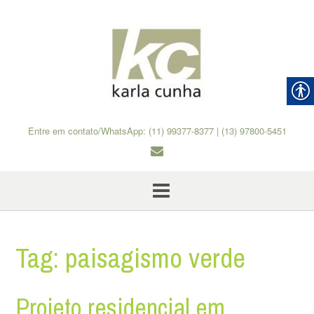
Skip
to
content
Entre em contato/WhatsApp: (11) 99377-8377 | (13) 97800-5451
Tag:
paisagismo verde
Projeto residencial em