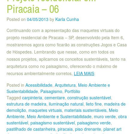
Piracaia – 06
Posted on
04/05/2013
by
Karla Cunha
Continuando com a apresentação das maquetes virtuais do
projeto residencial de Piracaia – SP, desenvolvido pela Item 6,
mostraremos agora como ficarão as construções Jogos e Casa
de Hóspedes. Lembrando que nesse, como em todos os
nossos projetos, aplicamos os conceitos sustentáveis, tanto na
arquitetura como no paisagismo, oferecendo o máximo de
recursos ambientalmente corretos,
LEIA MAIS
Posted in
Acessibilidade
,
Arquitetura
,
Meio Ambiente e
Sustentabilidade
,
Paisagismo
,
Portfólio
Tagged
carpinteria
,
cementare
,
construção sustentável
,
estrutura de madeira
,
iluminação natural
,
lieto fine
,
madeira de
demolição
,
maquetes virtuais
,
materiais sustentáveis
,
Meio
Ambiente
,
Meio Ambiente e Sustentabilidade
,
muro verde
,
obra
sustentável
,
paisagismo sustentável
,
paisagismo verde
,
pastilhado de castanheira
,
piracaia
,
piso drenante
,
planet art