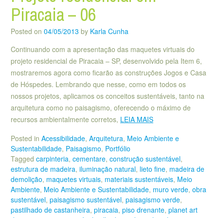
Piracaia – 06
Posted on
04/05/2013
by
Karla Cunha
Continuando com a apresentação das maquetes virtuais do
projeto residencial de Piracaia – SP, desenvolvido pela Item 6,
mostraremos agora como ficarão as construções Jogos e Casa
de Hóspedes. Lembrando que nesse, como em todos os
nossos projetos, aplicamos os conceitos sustentáveis, tanto na
arquitetura como no paisagismo, oferecendo o máximo de
recursos ambientalmente corretos,
LEIA MAIS
Posted in
Acessibilidade
,
Arquitetura
,
Meio Ambiente e
Sustentabilidade
,
Paisagismo
,
Portfólio
Tagged
carpinteria
,
cementare
,
construção sustentável
,
estrutura de madeira
,
iluminação natural
,
lieto fine
,
madeira de
demolição
,
maquetes virtuais
,
materiais sustentáveis
,
Meio
Ambiente
,
Meio Ambiente e Sustentabilidade
,
muro verde
,
obra
sustentável
,
paisagismo sustentável
,
paisagismo verde
,
pastilhado de castanheira
,
piracaia
,
piso drenante
,
planet art