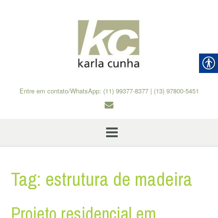
Skip
to
content
Entre em contato/WhatsApp: (11) 99377-8377 | (13) 97800-5451
Tag:
estrutura de madeira
Projeto residencial em