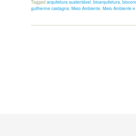
Tagged
arquitetura sustentável
,
bioarquitetura
,
biocon
guilherme castagna
,
Meio Ambiente
,
Meio Ambiente e 