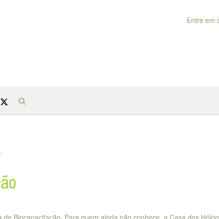
Entre em 
a
ção
ma de Biocapacitação. Para quem ainda não conhece, a Casa dos Hólo