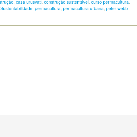
strução
,
casa urusvati
,
construção sustentável
,
curso permacultura
,
Sustentabilidade
,
permacultura
,
permacultura urbana
,
peter webb