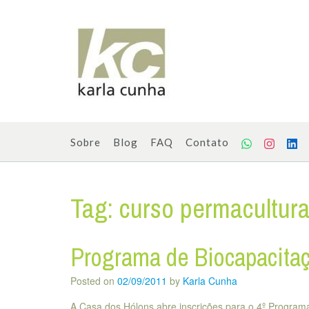
Skip
to
content
Sobre
Blog
FAQ
Contato
Tag:
curso permacultur
Programa de Biocapacita
Posted on
02/09/2011
by
Karla Cunha
A Casa dos Hólons abre inscrições para o 4º Progra