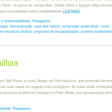
 Paulo, no bairro de Campo Belo. Desde 2003, o espaço utiliza técnic
para a sociedade outras possibilidades
LEIA MAIS
e Sustentabilidade
,
Paisagismo
tação
,
bioconstrução
,
casa dos hólons
,
construção sustentável
,
curso
ermacultura urbana
,
programa de biocapacitação
,
projetos sustentáve
ltura
m São Paulo, o curso Design em Permacultura, que pretende transmit
rmar suas casas em lugares mais ecológicos. As aulas serão ministrad
s parceiros Guilherme Castagna e Peter Webb, que apresentarão técn
ilidade
,
Paisagismo