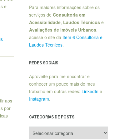
as e
Para maiores informações sobre os
serviços de
Consultoria em
Acessibilidade
,
Laudos Técnicos
e
Avaliações de Imóveis Urbanos
,
acesse o site da
Item 6 Consultoria e
is
Laudos Técnicos
.
REDES SOCIAIS
Aproveite para me encontrar e
conhecer um pouco mais do meu
trabalho em outras redes:
LinkedIn
e
Instagram
.
ir aos
as por
icas
CATEGORIAS DE POSTS
Categorias
de