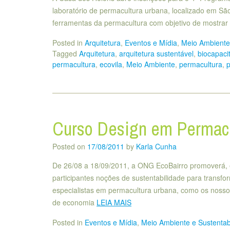
laboratório de permacultura urbana, localizado em São
ferramentas da permacultura com objetivo de mostrar 
Posted in
Arquitetura
,
Eventos e Mídia
,
Meio Ambiente 
Tagged
Arquitetura
,
arquitetura sustentável
,
biocapaci
permacultura
,
ecovila
,
Meio Ambiente
,
permacultura
,
p
Curso Design em Permacu
Posted on
17/08/2011
by
Karla Cunha
De 26/08 a 18/09/2011, a ONG EcoBairro promoverá, e
participantes noções de sustentabilidade para transfo
especialistas em permacultura urbana, como os nosso
de economia
LEIA MAIS
Posted in
Eventos e Mídia
,
Meio Ambiente e Sustentab