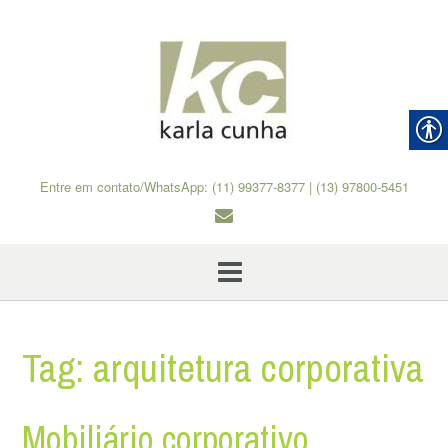
Skip
to
content
Entre em contato/WhatsApp: (11) 99377-8377 | (13) 97800-5451
Tag:
arquitetura corporativa
Mobiliário corporativo