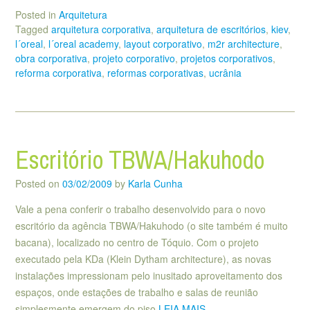
Posted in
Arquitetura
Tagged
arquitetura corporativa
,
arquitetura de escritórios
,
kiev
,
l´oreal
,
l´oreal academy
,
layout corporativo
,
m2r architecture
,
obra corporativa
,
projeto corporativo
,
projetos corporativos
,
reforma corporativa
,
reformas corporativas
,
ucrânia
Escritório TBWA/Hakuhodo
Posted on
03/02/2009
by
Karla Cunha
Vale a pena conferir o trabalho desenvolvido para o novo
escritório da agência TBWA/Hakuhodo (o site também é muito
bacana), localizado no centro de Tóquio. Com o projeto
executado pela KDa (Klein Dytham architecture), as novas
instalações impressionam pelo inusitado aproveitamento dos
espaços, onde estações de trabalho e salas de reunião
simplesmente emergem do piso
LEIA MAIS