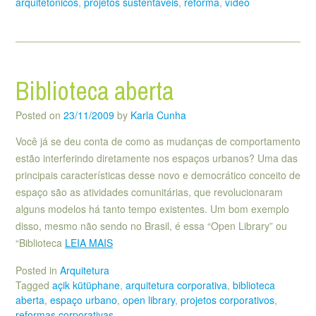
arquitetônicos
,
projetos sustentáveis
,
reforma
,
vídeo
Biblioteca aberta
Posted on
23/11/2009
by
Karla Cunha
Você já se deu conta de como as mudanças de comportamento
estão interferindo diretamente nos espaços urbanos? Uma das
principais características desse novo e democrático conceito de
espaço são as atividades comunitárias, que revolucionaram
alguns modelos há tanto tempo existentes. Um bom exemplo
disso, mesmo não sendo no Brasil, é essa “Open Library” ou
“Biblioteca
LEIA MAIS
Posted in
Arquitetura
Tagged
açik kütüphane
,
arquitetura corporativa
,
biblioteca
aberta
,
espaço urbano
,
open library
,
projetos corporativos
,
reformas corporativas