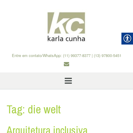
Skip
to
content
Entre em contato/WhatsApp: (11) 99377-8377 | (13) 97800-5451
Tag:
die welt
Arquitetura inclusiva