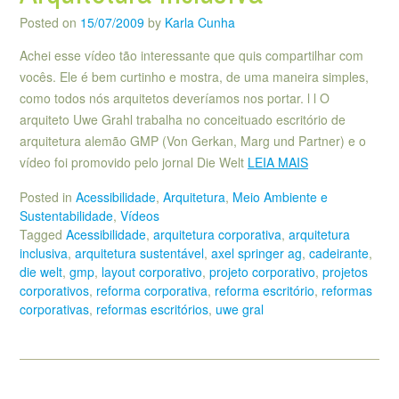
Posted on
15/07/2009
by
Karla Cunha
Achei esse vídeo tão interessante que quis compartilhar com
vocês. Ele é bem curtinho e mostra, de uma maneira simples,
como todos nós arquitetos deveríamos nos portar. l l O
arquiteto Uwe Grahl trabalha no conceituado escritório de
arquitetura alemão GMP (Von Gerkan, Marg und Partner) e o
vídeo foi promovido pelo jornal Die Welt
LEIA MAIS
Posted in
Acessibilidade
,
Arquitetura
,
Meio Ambiente e
Sustentabilidade
,
Vídeos
Tagged
Acessibilidade
,
arquitetura corporativa
,
arquitetura
inclusiva
,
arquitetura sustentável
,
axel springer ag
,
cadeirante
,
die welt
,
gmp
,
layout corporativo
,
projeto corporativo
,
projetos
corporativos
,
reforma corporativa
,
reforma escritório
,
reformas
corporativas
,
reformas escritórios
,
uwe gral