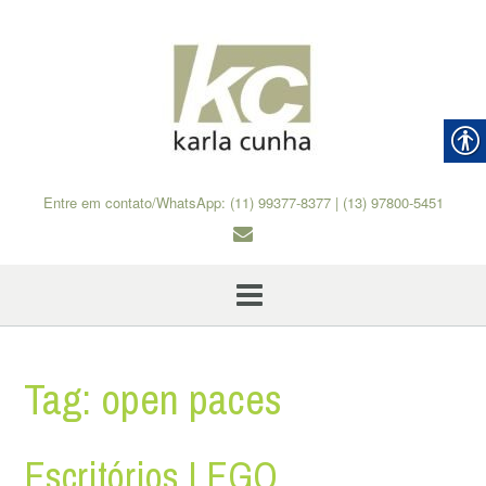
Skip
to
content
Entre em contato/WhatsApp: (11) 99377-8377 | (13) 97800-5451
Tag:
open paces
Escritórios LEGO