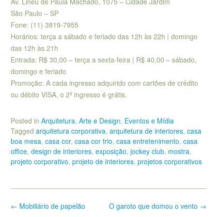
Av. Lineu de Paula Machado, 1075
– Cidade Jardim
São Paulo – SP
Fone: (11)
3819-7955
Horários: terça a sábado e feriado das 12h às 22h
| domingo
das 12h às 21h
Entrada:
R$ 30,00 – terça a sexta-feira | R$ 40,00 – sábado,
domingo e feriado
Promoção:
A cada ingresso adquirido com cartões de crédito
ou débito VISA, o 2º ingresso é grátis.
Posted in
Arquitetura
,
Arte e Design
,
Eventos e Mídia
Tagged
arquitetura corporativa
,
arquitetura de interiores
,
casa
boa mesa
,
casa cor
,
casa cor trio
,
casa entretenimento
,
casa
office
,
design de interiores
,
exposição
,
jockey club
,
mostra
,
projeto corporativo
,
projeto de interiores
,
projetos corporativos
Post
←
Mobiliário de papelão
O garoto que domou o vento
→
navigation