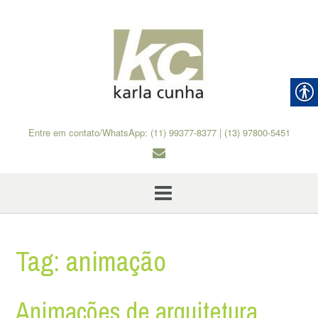
Skip
to
content
Entre em contato/WhatsApp: (11) 99377-8377 | (13) 97800-5451
Tag:
animação
Animações de arquitetura