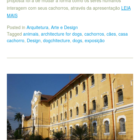
proposta foi a de mudar a forma como os seres humanos
interagem com seus cachorros, através da apresentação
LEIA
MAIS
Posted in
Arquitetura
,
Arte e Design
Tagged
animais
,
architecture for dogs
,
cachorros
,
cães
,
casa
cachorro
,
Design
,
dogchitecture
,
dogs
,
exposição