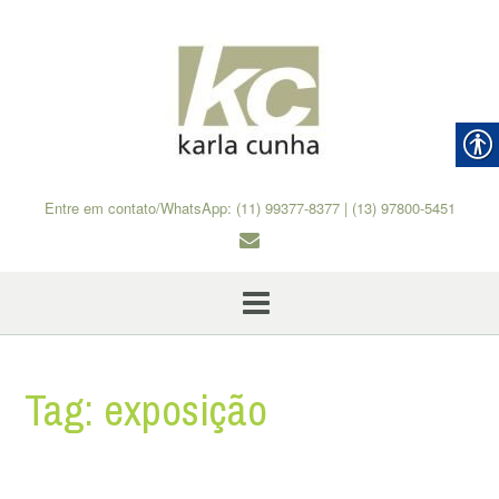
Skip
to
content
Entre em contato/WhatsApp: (11) 99377-8377 | (13) 97800-5451
Tag:
exposição