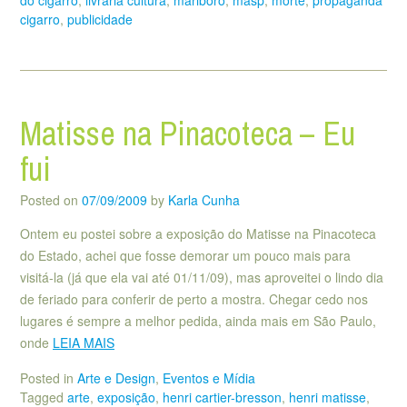
do cigarro
,
livraria cultura
,
marlboro
,
masp
,
morte
,
propaganda
cigarro
,
publicidade
Matisse na Pinacoteca – Eu
fui
Posted on
07/09/2009
by
Karla Cunha
Ontem eu postei sobre a exposição do Matisse na Pinacoteca
do Estado, achei que fosse demorar um pouco mais para
visitá-la (já que ela vai até 01/11/09), mas aproveitei o lindo dia
de feriado para conferir de perto a mostra. Chegar cedo nos
lugares é sempre a melhor pedida, ainda mais em São Paulo,
onde
LEIA MAIS
Posted in
Arte e Design
,
Eventos e Mídia
Tagged
arte
,
exposição
,
henri cartier-bresson
,
henri matisse
,