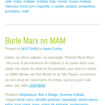
café
,
masp
,
matisse
,
matisse hoje
,
monet
,
museu matisse
,
natureza morta com magnólia
,
o cavalo
,
picasso
,
pinacoteca
,
pompidou
,
rodin
Burle Marx no MAM
Posted on
26/07/2009
by
Karla Cunha
Estive, no último sábado, na exposição “Roberto Burle Marx
100 anos: A permanência do instável” e só posso dizer uma
coisa: não deixe de visitá-la! A exposição, que está em cartaz
no MAM (Museu de Arte Moderna de São Paulo), comemora
os cem anos de nascimento do artista, que pra quem não
sabe, era, além
LEIA MAIS
Posted in
Arquitetura
,
Arte e Design
,
Eventos e Mídia
Tagged
burle marx
,
cândido portinari
,
exposição
,
jardim banco
safra
,
lucio costa
,
mam
,
mário de andrade
,
modernismo