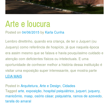
Arte e loucura
Posted on
04/06/2015
by
Karla Cunha
Lembro direitinho, quando era criança, de ter o Juqueri (ou
Juquery) como referência de hospício, já que naquela época
era assim mesmo que se falava e havia pouquíssimo cuidado e
atenção com deficientes físicos ou intelectuais. E uma
oportunidade de conhecer melhor a história dessa instituição é
visitar uma exposição super interessante, que mostra parte
LEIA MAIS
Posted in
Arquitetura
,
Arte e Design
,
Cidades
Tagged
arte
,
exposição
,
hospital psiquiátrico
,
juqueri
,
juquery
,
manicômio
,
masp
,
osório cásar
,
psiquiatria
,
ramos de azevedo
,
tarsila do amaral