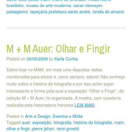
brasileiro
,
museu de arte moderna
,
oscar niemeyer
,
paisagismo
,
tapeçaria prefeitura santo andré
,
tarsila do amaral
M + M Auer: Olhar e Fingir
Posted on
30/05/2009
by
Karla Cunha
Estive hoje no MAM, em mais uma daquelas visitas
monitoradas para sócios e, como sempre, adorei! Não conheço
muito sobre a história da fotografia e por isso achei super
interessante a forma pela qual a exposição “Olhar e Fingir”, da
coleção M + M Auer, foi organizada. A mostra, com curadoria
realizada pela historiadora francesa
LEIA MAIS
Posted in
Arte e Design
,
Eventos e Mídia
Tagged
auer
,
exposição
,
fotografia
,
história da fotografia
,
mam
,
olhar e fingir
,
pierre jahan
,
rené groebli