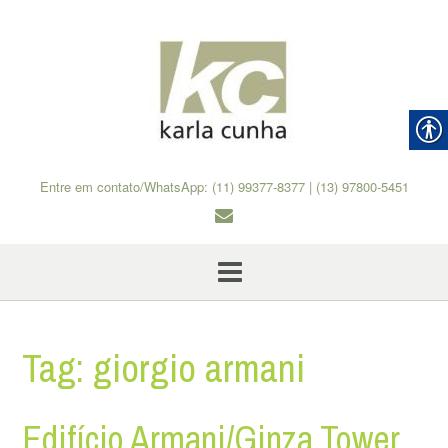
Skip
to
content
Entre em contato/WhatsApp: (11) 99377-8377 | (13) 97800-5451
Tag:
giorgio armani
Edifício Armani/Ginza Tower