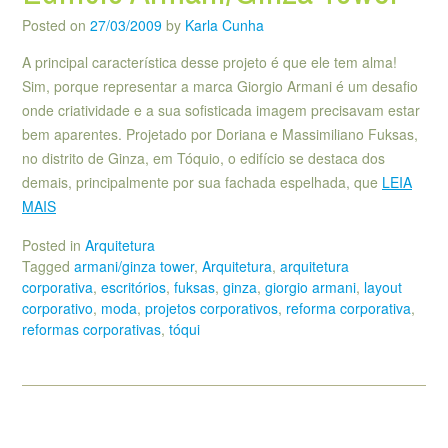
Posted on
27/03/2009
by
Karla Cunha
A principal característica desse projeto é que ele tem alma!
Sim, porque representar a marca Giorgio Armani é um desafio
onde criatividade e a sua sofisticada imagem precisavam estar
bem aparentes. Projetado por Doriana e Massimiliano Fuksas,
no distrito de Ginza, em Tóquio, o edifício se destaca dos
demais, principalmente por sua fachada espelhada, que
LEIA
MAIS
Posted in
Arquitetura
Tagged
armani/ginza tower
,
Arquitetura
,
arquitetura
corporativa
,
escritórios
,
fuksas
,
ginza
,
giorgio armani
,
layout
corporativo
,
moda
,
projetos corporativos
,
reforma corporativa
,
reformas corporativas
,
tóqui