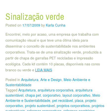
Sinalização verde
Posted on
17/07/2009
by
Karla Cunha
Encontrei, meio por acaso, uma empresa que trabalha com
comunicação visual e que teve uma ótima ideia para
disseminar o conceito de sustentabilidade nos ambientes
corporativos. Trata-se de uma sinalização verde, produzida a
partir de chapa de garrafas PET recicladas e impressão
ecológica. Cada kit contém 10 placas, disponíveis nas cores
branco ou verde e
LEIA MAIS
Posted in
Arquitetura
,
Arte e Design
,
Meio Ambiente e
Sustentabilidade
Tagged
Arquitetura
,
arquitetura corporativa
,
arquitetura
sustentável
,
chapa pet
,
corporativo
,
layout corporativo
,
Meio
Ambiente e Sustentabilidade
,
pet reciclável
,
placa
,
projeto
corporativo
,
projeto sustentável
,
projetos corporativos
,
projetos
sustentáveis
,
reformas corporativas
,
reformas escritórios
,