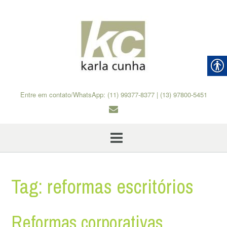
Skip
to
content
Entre em contato/WhatsApp: (11) 99377-8377 | (13) 97800-5451
Tag:
reformas escritórios
Reformas corporativas