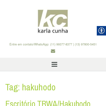
Skip
to
content
Entre em contato/WhatsApp: (11) 99377-8377 | (13) 97800-5451
Tag:
hakuhodo
Escritório TBWA/Hakuhodo