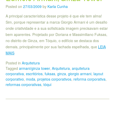
Posted on
27/03/2009
by
Karla Cunha
A principal característica desse projeto é que ele tem alma!
Sim, porque representar a marca Giorgio Armani é um desafio
onde criatividade e a sua sofisticada imagem precisavam estar
bem aparentes. Projetado por Doriana e Massimiliano Fuksas,
no distrito de Ginza, em Tóquio, o edifício se destaca dos
demais, principalmente por sua fachada espelhada, que
LEIA
MAIS
Posted in
Arquitetura
Tagged
armani/ginza tower
,
Arquitetura
,
arquitetura
corporativa
,
escritórios
,
fuksas
,
ginza
,
giorgio armani
,
layout
corporativo
,
moda
,
projetos corporativos
,
reforma corporativa
,
reformas corporativas
,
tóqui