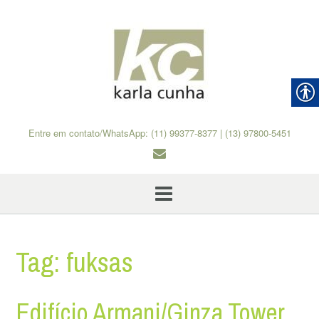
Skip
to
content
Entre em contato/WhatsApp: (11) 99377-8377 | (13) 97800-5451
Tag:
fuksas
Edifício Armani/Ginza Tower