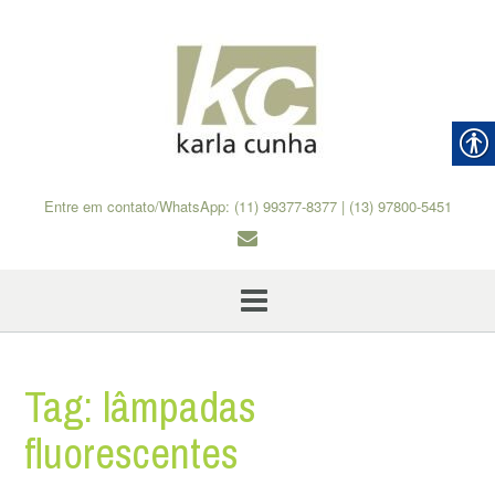
Skip
to
content
Entre em contato/WhatsApp: (11) 99377-8377 | (13) 97800-5451
Tag:
lâmpadas
fluorescentes