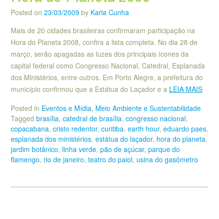
Posted on
23/03/2009
by
Karla Cunha
Mais de 20 cidades brasileiras confirmaram participação na
Hora do Planeta 2008, confira a lista completa. No dia 28 de
março, serão apagadas as luzes dos principais ícones da
capital federal como Congresso Nacional, Catedral, Esplanada
dos Ministérios, entre outros. Em Porto Alegre, a prefeitura do
município confirmou que a Estátua do Laçador e a
LEIA MAIS
Posted in
Eventos e Mídia
,
Meio Ambiente e Sustentabilidade
Tagged
brasília
,
catedral de brasília
,
congresso nacional
,
copacabana
,
cristo redentor
,
curitiba
,
earth hour
,
eduardo paes
,
esplanada dos ministérios
,
estátua do laçador
,
hora do planeta
,
jardim botânico
,
linha verde
,
pão de açúcar
,
parque do
flamengo
,
rio de janeiro
,
teatro do paiol
,
usina do gasômetro