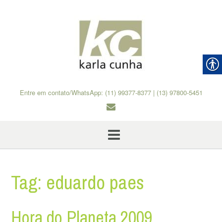
Skip
to
content
Entre em contato/WhatsApp: (11) 99377-8377 | (13) 97800-5451
Tag:
eduardo paes
Hora do Planeta 2009