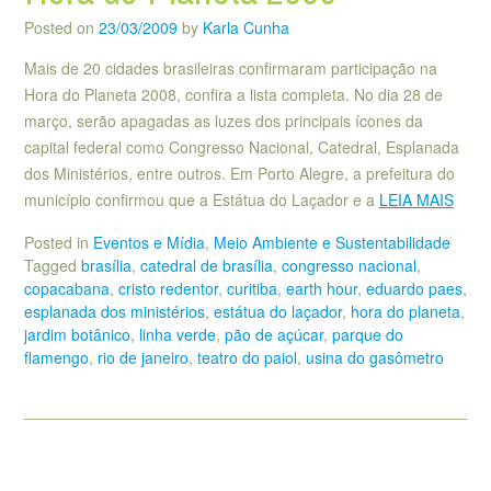
Posted on
23/03/2009
by
Karla Cunha
Mais de 20 cidades brasileiras confirmaram participação na
Hora do Planeta 2008, confira a lista completa. No dia 28 de
março, serão apagadas as luzes dos principais ícones da
capital federal como Congresso Nacional, Catedral, Esplanada
dos Ministérios, entre outros. Em Porto Alegre, a prefeitura do
município confirmou que a Estátua do Laçador e a
LEIA MAIS
Posted in
Eventos e Mídia
,
Meio Ambiente e Sustentabilidade
Tagged
brasília
,
catedral de brasília
,
congresso nacional
,
copacabana
,
cristo redentor
,
curitiba
,
earth hour
,
eduardo paes
,
esplanada dos ministérios
,
estátua do laçador
,
hora do planeta
,
jardim botânico
,
linha verde
,
pão de açúcar
,
parque do
flamengo
,
rio de janeiro
,
teatro do paiol
,
usina do gasômetro