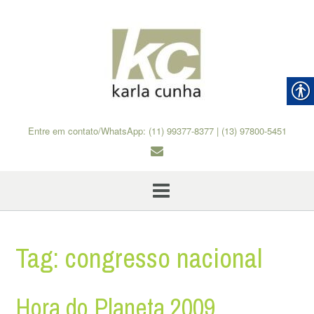
Skip
to
content
Entre em contato/WhatsApp: (11) 99377-8377 | (13) 97800-5451
Tag:
congresso nacional
Hora do Planeta 2009