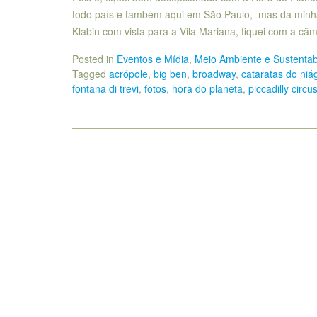
todo país e também aqui em São Paulo, mas da minha 
Klabin com vista para a Vila Mariana, fiquei com a c
Posted in
Eventos e Mídia
,
Meio Ambiente e Sustentab
Tagged
acrópole
,
big ben
,
broadway
,
cataratas do niá
fontana di trevi
,
fotos
,
hora do planeta
,
piccadilly circu