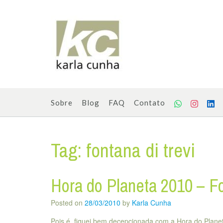
Skip
to
content
Sobre
Blog
FAQ
Contato
Tag:
fontana di trevi
Hora do Planeta 2010 – F
Posted on
28/03/2010
by
Karla Cunha
Pois é, fiquei bem decepcionada com a Hora do Plan