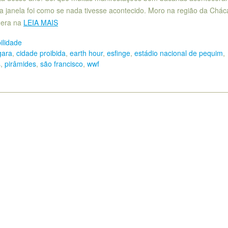
janela foi como se nada tivesse acontecido. Moro na região da Chác
âmera na
LEIA MAIS
ilidade
gara
,
cidade proibida
,
earth hour
,
esfinge
,
estádio nacional de pequim
,
s
,
pirâmides
,
são francisco
,
wwf