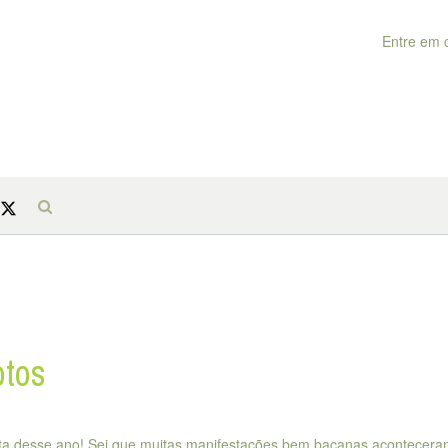
Entre em 
otos
eta desse ano! Sei que muitas manifestações bem bacanas acontecer