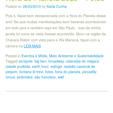
Posted on
28/03/2010
by
Karla Cunha
Pois é, fiquei bem decepcionada com a Hora do Planeta desse
ano! Sei que muitas manifestações bem bacanas aconteceram
em todo país e também aqui em São Paulo, mas da minha
janela foi como se nada tivesse acontecido. Moro na região da
Chácara Klabin com vista para a Vila Mariana, fiquei com a
câmera na
LEIA MAIS
Posted in
Eventos e Mídia
,
Meio Ambiente e Sustentabilidade
Tagged
acrópole
,
big ben
,
broadway
,
cataratas do niágara
,
cidade proibida
,
earth hour
,
esfinge
,
estádio nacional de
pequim
,
fontana di trevi
,
fotos
,
hora do planeta
,
piccadilly
circus
,
pirâmides
,
são francisco
,
wwf