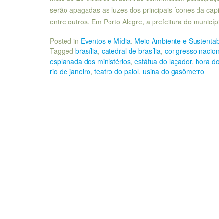
serão apagadas as luzes dos principais ícones da capi
entre outros. Em Porto Alegre, a prefeitura do municí
Posted in
Eventos e Mídia
,
Meio Ambiente e Sustentab
Tagged
brasília
,
catedral de brasília
,
congresso nacion
esplanada dos ministérios
,
estátua do laçador
,
hora do
rio de janeiro
,
teatro do paiol
,
usina do gasômetro