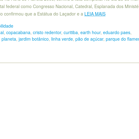
tal federal como Congresso Nacional, Catedral, Esplanada dos Ministér
pio confirmou que a Estátua do Laçador e a
LEIA MAIS
ilidade
al
,
copacabana
,
cristo redentor
,
curitiba
,
earth hour
,
eduardo paes
,
 planeta
,
jardim botânico
,
linha verde
,
pão de açúcar
,
parque do flame