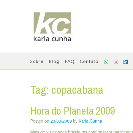
Skip
to
content
Sobre
Blog
FAQ
Contato
Tag:
copacabana
Hora do Planeta 2009
Posted on
23/03/2009
by
Karla Cunha
Mais de 20 cidades brasileiras confirmaram participaç